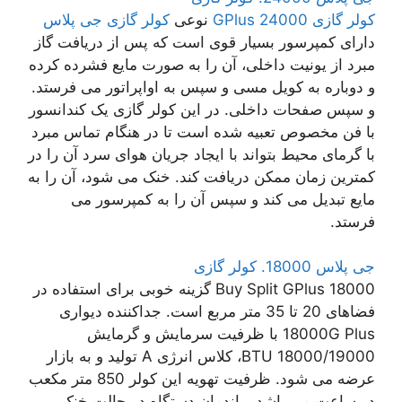
کولر گازی GPlus 24000
نوعی
کولر گازی جی پلاس
دارای کمپرسور بسیار قوی است که پس از دریافت گاز
مبرد از یونیت داخلی، آن را به صورت مایع فشرده کرده
و دوباره به کویل مسی و سپس به اواپراتور می فرستد.
و سپس صفحات داخلی. در این کولر گازی یک کندانسور
با فن مخصوص تعبیه شده است تا در هنگام تماس مبرد
با گرمای محیط بتواند با ایجاد جریان هوای سرد آن را در
کمترین زمان ممکن دریافت کند. خنک می شود، آن را به
مایع تبدیل می کند و سپس آن را به کمپرسور می
فرستد.
جی پلاس 18000. کولر گازی
Buy Split GPlus 18000 گزینه خوبی برای استفاده در
فضاهای 20 تا 35 متر مربع است. جداکننده دیواری
18000G Plus با ظرفیت سرمایش و گرمایش
18000/19000 BTU، کلاس انرژی A تولید و به بازار
عرضه می شود. ظرفیت تهویه این کولر 850 متر مکعب
در ساعت می باشد. راندمان دستگاه در حالت خنک