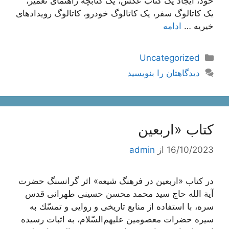
خود، ایجاد یک کتاب عکس، یک کتابچه راهنمای تعمیر،
یک کاتالوگ سفر، یک کاتالوگ خودرو، کاتالوگ رویدادهای
خیریه …
ادامه
دسته‌ها
Uncategorized
دیدگاهتان را بنویسید
کتاب «اربعین
16/10/2023
از
admin
در کتاب «اربعین در فرهنگ شیعه» اثر گرانسنگ حضرت
آیة الله حاج سید محمد محسن حسینی طهرانی قدس
سره، با استفاده از منابع تاريخى و روايى و تمسّك به
سيره حضرات معصومين عليهم‌‏السّلام، به اثبات رسیده