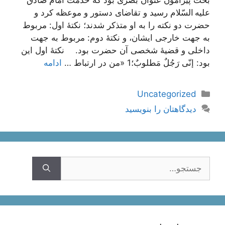
علیه السّلام رسید و تقاضای دستور و موعظه کرد و
حضرت دو نکته را به او متذکر شدند؛ نکتۀ اول: مربوط
به جهت خارجی ایشان، و نکتۀ دوم: مربوط به جهت
داخلی و قضیۀ شخصی آن حضرت بود. نکتۀ اول این
بود: إنّی رَجُلٌ مَطلوبٌ؛1 «من در ارتباط …
ادامه
دسته‌ها
Uncategorized
دیدگاهتان را بنویسید
جستجوی