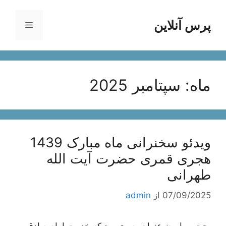
رش
ه
پرس آنلاین
فهرست
حتوا
ماه:
سپتامبر 2025
ویدئو سخنرانی ماه مبارک 1439
هجری قمری حضرت آیت الله
طهرانی
07/09/2025
از
admin
بحث پیرامون عنوان بصری بود که خدمت امام صادق