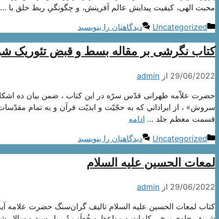
محبت الهی، کیفیت پیدایش عالم آفرینش، و چگونگیِ ربط خلق با …
دسته‌ها
Uncategorized
دیدگاهتان را بنویسید
کتاب نگرشی بر مقاله بسط و قبض تئوریک ش
29/06/2022
از
admin
حضرت‌ علاّمه‌ طهرانی قدّس‌ سرّه‌ در اين‌ كتاب‌ ، ضمن‌ بيان‌ ده‌ اشك
سروش‌» ، از ايراداتي‌ كه‌ به‌ حجّيّت‌ و ابديّت‌ قرآن‌ و به تمام‌ مقدّسات
قسمت‌ معظم‌ جلد …
ادامه
دسته‌ها
Uncategorized
دیدگاهتان را بنویسید
لمعات الحسین علیه السلام
29/06/2022
از
admin
کتاب لمعات الحسین علیه السلام تالیف گران‌سنگ حضرت علامه آ
شریف حاوی برخی کلمات و مواعظ و خُطَبِ دُرربارِ سید و سالار شهی