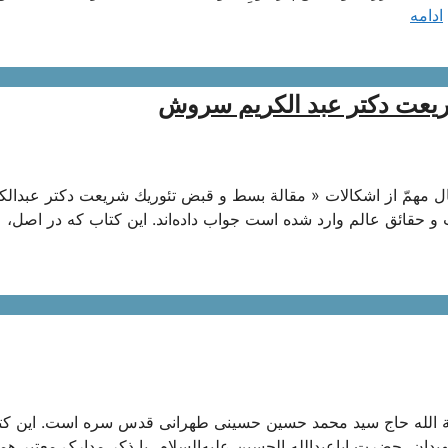
ادامه
ریعت دکتر عبد الکریم سروش
ال‌ مهمّ از اشكالات‌ « مقالة‌ بسط‌ و قبض‌ تئوريك‌ شريعت‌ دكتر عبدالكر
‌ و حقائق‌ عالم‌ وارد شده‌ است‌ جواب‌ داده‌اند. اين‌ كتاب‌ كه‌ در اصل‌،
یة الله حاج سید محمد حسین حسینی طهرانی قدس سره است. این کت
دان، حضرت اباعبدالله الحسین علیه‌السلام، با ذکر مدارک معتبر همر