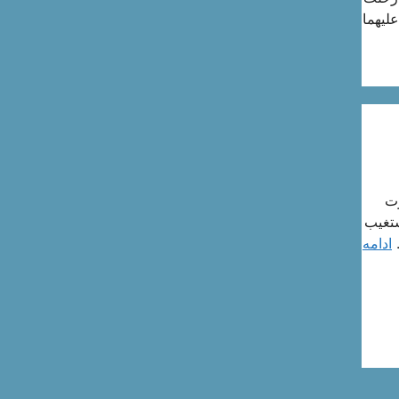
اللَه علیهما
ان حضرت
ستغیب
…
ادامه