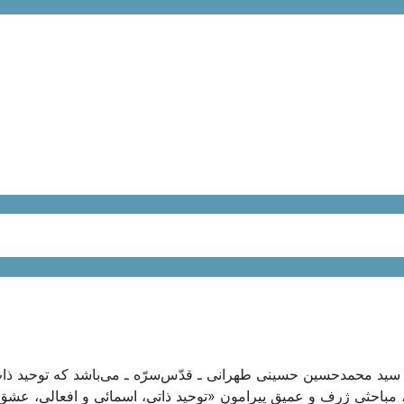
 سید محمد‌حسین حسینی طهرانی ـ قدّس‌سرّه ـ می‌باشد که توحید ذات
ی، مباحثی ژرف و عمیق پیرامونِ «توحید ذاتی، اسمائی و افعالی، عشق