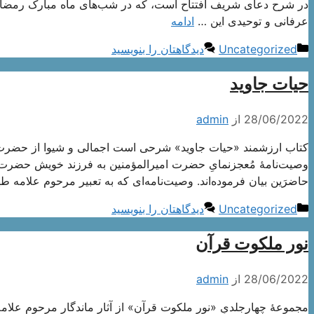
در شرح دعای شریف افتتاح است، که در شب‌های ماه مبارک رمضان 
عرفانی و توحیدی این …
ادامه
دسته‌ها
Uncategorized
دیدگاهتان را بنویسید
حیات جاوید
28/06/2022
از
admin
کتاب ارزشمند «حیات جاوید» شرحی است اجمالی و شیوا از حضرت آی
وصیت‌نامۀ مُعجز‌نمایِ حضرت امیرالمؤمنین به فرزند خویش حضرت 
حاضرَین بیان فرموده‌اند. وصیت‌نامه‌ای که به تعبیر مرحوم علامه طه
دسته‌ها
Uncategorized
دیدگاهتان را بنویسید
نور ملکوت قرآن
28/06/2022
از
admin
مجموعۀ چهار‌جلدیِ «نور ملکوت قرآن» از آثار ماندگار مرحوم علام