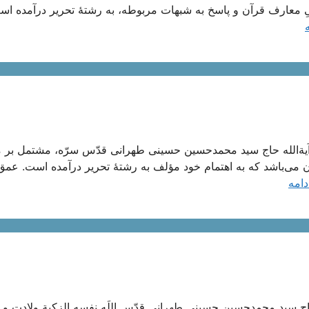
ِ معارف قرآن و پاسخ به شبهات مربوطه، به رشتۀ تحریر درآمده اس
یة‌الله حاج سید محمدحسین حسینی طهرانی قدّس سرّه، مشتمل بر م
1 ه. ق در مسجد قائم طهران می‌باشد که به اهتمام خود مؤلف به رشتۀ تحریر درآمده است. عمق
دامه
ج سید محمدحسین حسینی طهرانی قدّس اللَه نفسه الزکیة ولادت و