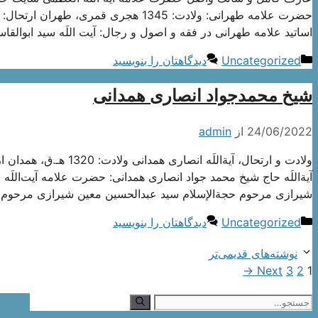
اساتید علامه طهرانی در فقه و اصول و رجال: آیت اللَه سید ابوالق
دسته‌ها
Uncategorized
دیدگاهتان را بنویسید
شیخ محمدجواد انصاری همدانی
24/06/2022
از
admin
آیةاللَه حاج شیخ محمد جواد انصاری همدانی: حضرت علامه آیت‌ال
شیرازی مرحوم حجةالإسلام سید عبدالحسین معین شیرازی مرحوم ح
دسته‌ها
Uncategorized
دیدگاهتان را بنویسید
ناوبری
نوشته‌های قدیمی‌تر
Page
Page
نوشته‌ها
Page
→
Next
3
2
1
جستجوی