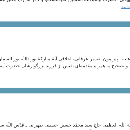
دامه
ه ـ پیرامون تفسیر عرفانی، اخلاقی آیۀ مبارکۀ نور (اللَه نور السما
تصحیح به همراه مقدمه‌ای نفیس از فرزند بزرگوارشان حضرت آیة ال
 اللَه العظمی حاج سید محمّد حسین حسینی طهرانی ـ قدّس اللَه سرّ