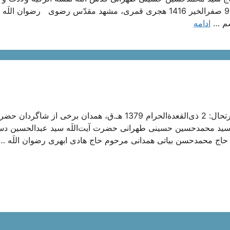
حضرت علامه طهرانی: ولادت: 1345 هجری قمری، طهران ارتحال: 9 صفرالخیر 1416 هجری قمری، مشهد مقدّس رضوی رضوان 
اسم …
ادامه
ولادت و ارتحال، آیةاللَه انصاری همدانی ولادت: 1320 هـ.ق، همدان ارتحال: 2 ذی‌القعدةالحرام 1379 هـ.ق، همدان برخی از شاگرد
لَه سید محمدحسین حسینی طهرانی حضرت آیت‌اللَه سید عبدالحسین د
اج محمدحسن بیاتی همدانی مرحوم حاج هادی ابهری رضوان اللَه 