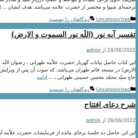
ترجمه‌ای شیوا و مختصر از حضرت علامه می‌باشد. هدف ایشان …
ا
دسته‌ها
Uncategorized
دیدگاهتان را بنویسید
تفسیر آیه نور (اللَه نور السموت و الارض)
28/06/2022
از
admin
این کتاب حاصل بیانات گهربار حضرت علاّمه طهرانی ـ رضوان اللَه علی
الارض) در مسجد قائم طهران می‌باشد، که صوت آن پس از ویرایش و 
حاج سیّد محمّد محسن حسینی طهرانی ـ …
ادامه
دسته‌ها
Uncategorized
دیدگاهتان را بنویسید
شرح دعای افتتاح
28/06/2022
از
admin
این اثر، حاصل ده جلسۀ برجای مانده از فرمایشات حضرت علاّمه آیة