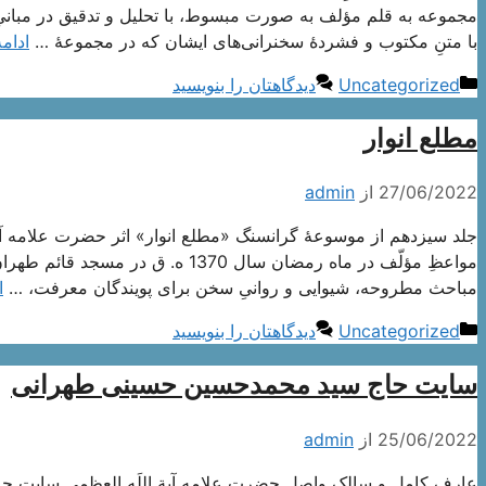
مجموعه به قلم مؤلف به صورت مبسوط، با تحلیل و تدقیق در مبانی
با متنِ مکتوب و فشردۀ سخنرانی‌های ایشان که در مجموعۀ …
ادامه
دسته‌ها
Uncategorized
دیدگاهتان را بنویسید
مطلع انوار
27/06/2022
از
admin
جلد سیزدهم از موسوعۀ گرانسنگ «مطلع انوار» اثر حضرت علامه آ
مواعظِ مؤلّف در ماه رمضان سال 370
مباحث مطروحه، شیوایی و روانیِ سخن برای پویندگان معرفت، …
ا
دسته‌ها
Uncategorized
دیدگاهتان را بنویسید
سایت حاج سید محمدحسین حسینی طهرانی
25/06/2022
از
admin
عارف کامل و سالک واصل حضرت علامه آیة اللَه العظمی سایت حا