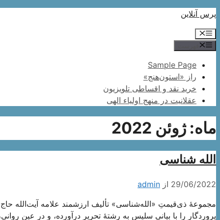
پرش
پرس آنلاین
به
فهرست
محتوا
فهرست
Sample Page
راز «استون‌هنج»
خرید نقد و اقساطی تلویزیون
عقلانیت در منهج اولیاء الهی
ماه:
ژوئن 2022
الله‌ شناسی
29/06/2022
از
admin
مجموعۀ ذی‌قیمتِ «الله‌شناسی» تألیف ارزشمند علامه آیت‌الله حاج
پروردگار را با بیانی سلیس به رشتۀ تحریر درآورده، و در عین روان