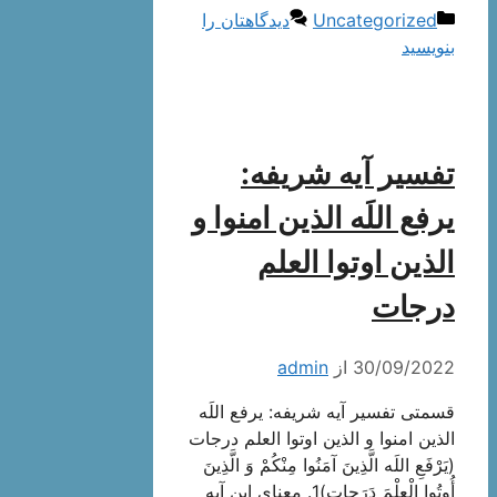
دسته‌ها
Uncategorized
دیدگاهتان را
بنویسید
تفسیر آیه شریفه:
یرفع اللَه الذین امنوا و
الذین اوتوا العلم
درجات
30/09/2022
از
admin
قسمتی تفسیر آیه شریفه: یرفع اللَه
الذین امنوا و الذین اوتوا العلم درجات
(يَرْفَعِ اللَه الَّذِينَ آمَنُوا مِنْكُمْ وَ الَّذِينَ
أُوتُوا الْعِلْمَ دَرَجاتٍ)1. معنای این آیه