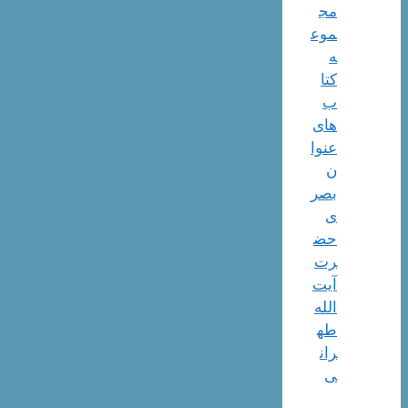
مج
موع
ه
کتا
ب
های
عنوا
ن
بصر
ی
حض
رت
آیت
الله
طه
ران
ی