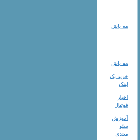
مه پاش
مه پاش
خرید بک
لینک
اخبار
فوتبال
آموزش
سئو
مبتدی