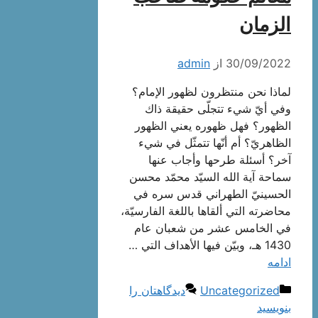
الزمان
30/09/2022
از
admin
لماذا نحن منتظرون لظهور الإمام؟
وفي أيّ شيء تتجلّى حقيقة ذاك
الظهور؟ فهل ظهوره يعني الظهور
الظاهريّ؟ أم أنّها تتمثّل في شيء
آخر؟ أسئلة طرحها وأجاب عنها
سماحة آية الله السيّد محمّد محسن
الحسينيّ الطهراني قدس سره في
محاضرته التي ألقاها باللغة الفارسيّة،
في الخامس عشر من شعبان عام
1430 هـ، وبيّن فيها الأهداف التي …
ادامه
دسته‌ها
Uncategorized
دیدگاهتان را
بنویسید