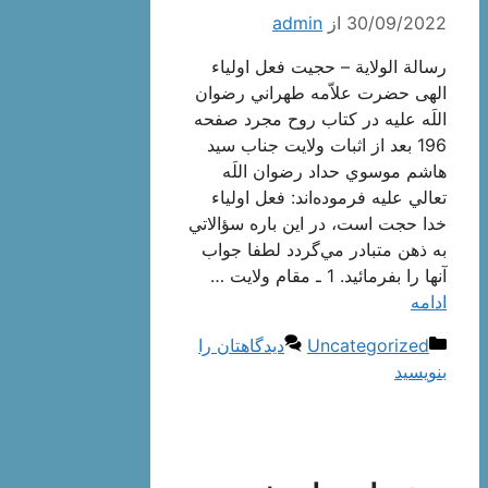
30/09/2022
از
admin
رسالة الولایة – حجیت فعل اولیاء
الهی حضرت علاّمه طهراني رضوان
اللَه عليه در كتاب روح مجرد صفحه
196 بعد از اثبات ولايت جناب سيد
هاشم موسوي حداد رضوان اللَه
تعالي عليه فرموده‌اند: فعل اولياء
خدا حجت است، در اين باره سؤالاتي
به ذهن متبادر مي‌گردد لطفا جواب
آنها را بفرمائيد. 1 ـ مقام ولايت …
ادامه
دسته‌ها
Uncategorized
دیدگاهتان را
بنویسید