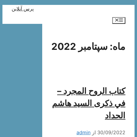
پرش
پرس آنلاین
به
فهرست
محتوا
ماه:
سپتامبر 2022
كتاب الروح المجرد –
في ذكرى السيد هاشم
الحداد
30/09/2022
از
admin