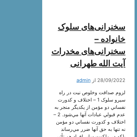
سخنرانی‌های سلوک
خانواده –
سخنرانی‌های مخدرات
آیت الله طهرانی
28/09/2022
از
admin
لزوم صداقت وخلوص نیت در راه
سیرو سلوک 1 – اختلاف و كدورت
نفساني دو مؤمن از يكديگر منجر به
عدم قبولي عبادات آنها مي‌شود. 2 –
اختلاف و كدورت نفساني دو مؤمن
نه تنها به حق آنها ضرر مي‌رساند
بلكه در ملكوت ساير افراد هم تأثير