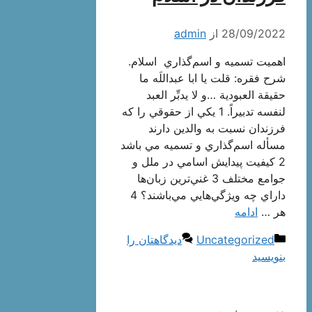
28/09/2022
از
admin
اهميت تسميه و اسم‌گذاري اسلام.
شرح فقره: قلت يا ابا عبداللَه ما
حقيقة العبودية …و لا يدبِّر العبد
لنفسه تدبيراً. 1 يكي از حقوقي را كه
فرزندان نسبت به والدين دارند
مسأله اسم‌گذاري و تسميه مي باشد
2 كيفيت پيدايش اسامي در ملل و
جوامع مختلف 3 غني‌ترين زبان‌ها
داراي چه ويژگي‌هايي مي‌باشند؟ 4
هر …
ادامه
دسته‌ها
Uncategorized
دیدگاهتان را
بنویسید