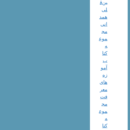
ین‌ق
لی
همد
انی
مج
موع
ه
کتا
ب
آمو
زه
های
معر
فت
مج
موع
ه
کتا