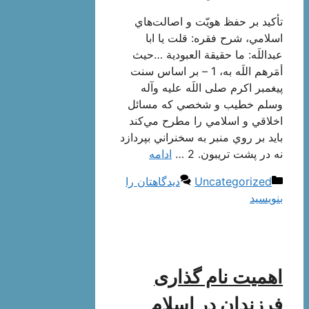
تأكيد بر حفظ هويّت و اصالت‌هاي
اسلامي، شرح فقره: قلت يا ابا
عبداللَه: ما حقيقة العبودية …حیث
أمَرهم اللَه به، 1 – بر اساس سنت
پيغمبر اكرم صلی اللَه علیه وآله
وسلم خطيب و شخصي كه مسائل
اخلاقي و اسلامي را مطرح مي‌كند
بايد بر روي منبر به سخنراني بپردازد
نه در پشت تريبون. 2 …
ادامه
دسته‌ها
Uncategorized
دیدگاهتان را
بنویسید
اهمیت نام ‌گذارى
فرزندان در اسلام