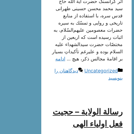
اثر گرانسنگ حضرت آیة الله حاج
سید محمد محسن حسینی طهرانی
قدس سره، با استفاده از منابع
تاريخى و روايى و تمسّك به سيره
حضرات معصومين عليهم‌‏السّلام، به
اثبات رسیده است که اربعین از
مختصّات حضرت سیدالشهداء علیه
السلام بوده و علیرغم تأکیداتِ بسیار
بر اقامۀ مجالس ذکر، هیچ …
ادامه
دسته‌ها
Uncategorized
دیدگاهتان را
بنویسید
رسالة الولایة – حجیت
فعل اولیاء الهی