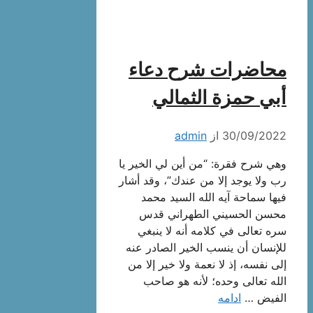
محاضرات شرح دعاء
أبي حمزة الثمالي
30/09/2022
از
admin
وهي شرح فقرة: “من أين لي الخير يا
رب ولا يوجد إلا من عندك”، وقد أشار
فيها سماحة آيه الله السيد محمد
محسن الحسيني الطهراني قدس
سره تعالى في كلامه أنه لا ينبغي
للإنسان أن ينسب الخير الصادر عنه
إلى نفسه، إذ لا نعمة ولا خير إلا من
الله تعالى وحده؛ لأنه هو صاحب
الفيض …
ادامه