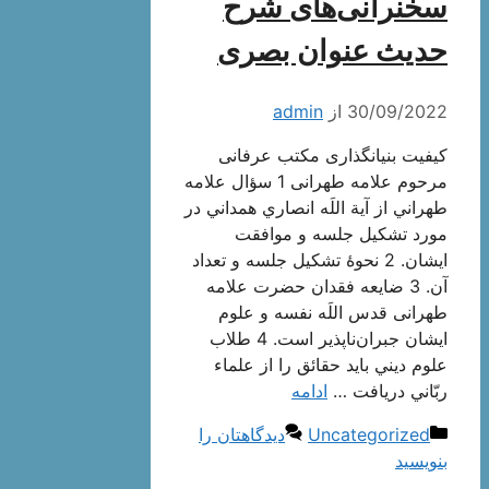
سخنرانی‌های شرح
حدیث عنوان بصری
30/09/2022
از
admin
کیفیت بنیانگذاری مکتب عرفانی
مرحوم علامه طهرانی 1 سؤال علامه
طهراني از آية اللَه انصاري همداني در
مورد تشكيل جلسه و موافقت
ايشان. 2 نحوۀ تشكيل جلسه و تعداد
آن. 3 ضايعه فقدان حضرت علامه
طهرانی قدس اللَه نفسه و علوم
ايشان جبران‌ناپذير است. 4 طلاب
علوم ديني بايد حقائق را از علماء
ربّاني دريافت …
ادامه
دسته‌ها
Uncategorized
دیدگاهتان را
بنویسید