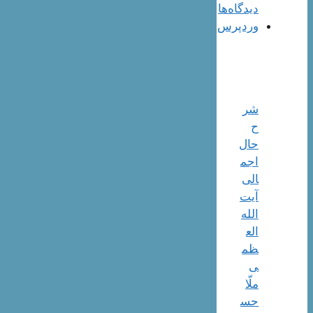
دیدگاه‌ها
وردپرس
شر
ح
حال
اجم
الی
آیت‌
الله‌
الع
ظم
ی
ملّا
حس