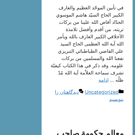
في تأبين الموحّد العظيم والعارف
الكبير الحاج السيّد هاشم الموسوي
الحدّاد أفاض الله علينا من بركات
تربته، من أقدم وأفضل تلامذة
الأخلاقي الكبير العارف بالله وبأمر
الله آية الله العظمى الحاج السيد
علي القاضي الطباطبائي التبريزي
نفعنا الله والمسلمين من بركات
علومه. وقد ذكر في هذا الكتاب كيفيّة
تشرف سماحة العلاّمة آية الله مُدّ
ظلّه …
ادامه
دسته‌ها
Uncategorized
دیدگاهتان را
بنویسید
معالم حكومة صاحب