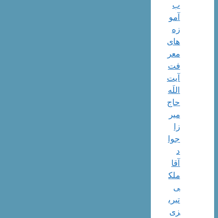
ب
آمو
زه
های
معر
فت
آیت
اللَه
حاج
میر
زا
جوا
د
آقا
ملک
ی
تبری
زی