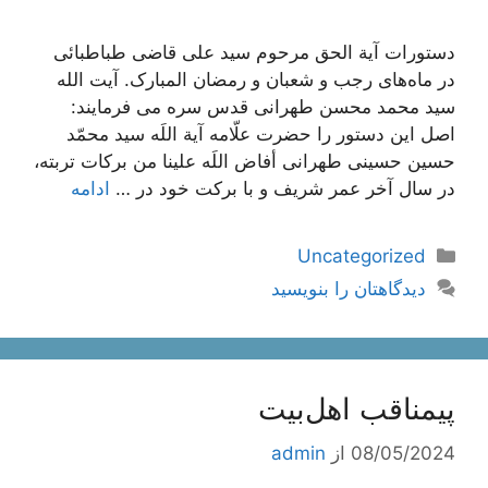
دستورات آیة الحق مرحوم سید علی قاضی طباطبائی
در ماه‌های رجب و شعبان و رمضان المبارک. آیت الله
سید محمد محسن طهرانی قدس سره می فرمایند:
اصل این دستور را حضرت علّامه آیة اللَه سید محمّد
حسین حسینی طهرانی أفاض اللَه علینا من برکات تربته،
در سال آخر عمر شریف و با برکت خود در …
ادامه
دسته‌ها
Uncategorized
دیدگاهتان را بنویسید
پیمناقب اهل‌بیت
08/05/2024
از
admin