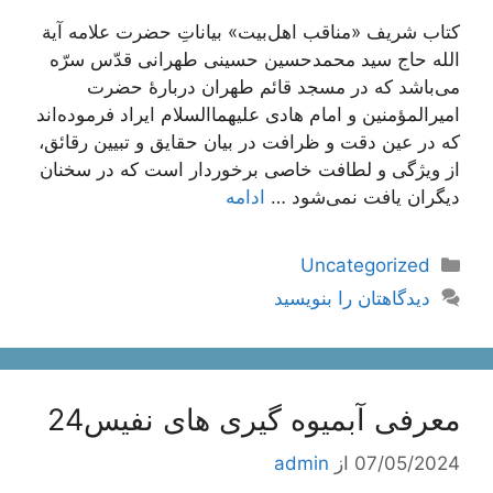
کتاب شریف «مناقب اهل‌بیت» بیاناتِ حضرت علامه آیة
الله حاج سید محمد‌حسین حسینی طهرانی قدّس سرّه
می‌باشد که در مسجد قائم طهران دربارۀ حضرت
امیرالمؤمنین و امام هادی علیهما‌السلام ایراد فرموده‌اند
که در عین دقت و ظرافت در بیان حقایق و تبیین رقائق،
از ویژگی و لطافت خاصی برخوردار است که در سخنان
دیگران یافت نمی‌شود …
ادامه
دسته‌ها
Uncategorized
دیدگاهتان را بنویسید
معرفی آبمیوه گیری های نفیس24
07/05/2024
از
admin