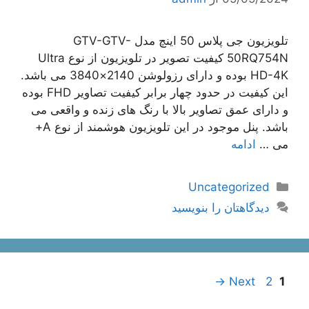
تلویزیون جی پلاس 50 اینچ مدل GTV-GTV-
50RQ754N کیفیت تصویر در تلویزیون از نوع Ultra
HD-4K بوده و دارای رزولوشن 2140×3840 می باشد.
این کیفیت در حدود چهار برابر کیفیت تصاویر FHD بوده
و دارای عمق تصاویر بالا با رنگ های زنده و واقعی می
باشد. پنل موجود در این تلویزیون هوشمند از نوع A+
می …
ادامه
دسته‌ها
Uncategorized
دیدگاهتان را بنویسید
ناوبری
Page
Page
→
Next
2
1
نوشته‌ها