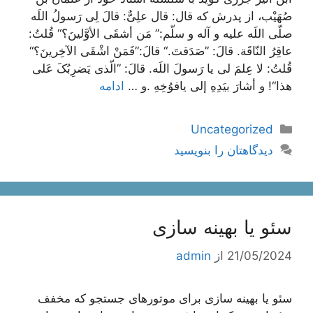
صُهَیْب، از پدرش که قال: قال علِىٌّ: قالَ لِى رَسولُ اللَه
صلّى اللَه علیه و آله و سلّم:” مَن أشقَى الأوَّلینَ؟“ قُلتُ:
عاقِرُ النّاقَة. قالَ: ”صَدَقتَ.“ قالَ:”فَمَنْ اشْقَى الآخِرینَ؟“
قُلتُ: لا عِلمَ لى یا رَسولَ اللَه. قالَ: ”الّذى یَضرِبُکَ عَلی
هذا“! و أشارَ بیَدِهِ إلى یافوُخِهِ .و …
ادامه
دسته‌ها
Uncategorized
دیدگاهتان را بنویسید
سئو یا بهینه سازی
21/05/2024
از
admin
سئو یا بهینه سازی برای موتورهای جستجو که مخفف