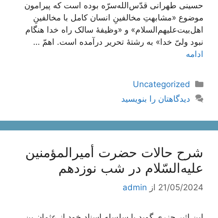
حسینی طهرانی قدّس‌الله‌سرّه بوده است که پیرامون
موضوع «مشابهتِ مخالفینِ انسان کامل با مخالفینِ
اهل‌بیت‌علیهم‌السلام» و «وظیفۀ سالک راه خدا هنگام
نبود ولیّ خدا» به رشتۀ تحریر درآمده است. اهمّ …
ادامه
دسته‌ها
Uncategorized
دیدگاهتان را بنویسید
شرح حالات حضرت أمیرالمؤمنین
علیه‌السّلام در شب نوزدهم
21/05/2024
از
admin
ابن اثیر جزرى گوید با سلسله اسناد خود از عثمان بن