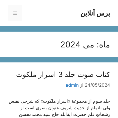
رش
ه
پرس آنلاین
فهرست
حتوا
ماه:
می 2024
کتاب صوت جلد 3 اسرار ملکوت
24/05/2024
از
admin
جلد سوم از مجموعۀ «اسرار ملکوت» که شرحی نفیس
ولی ناتمام از حدیث شریف عنوان بصری است از
رشحاتِ قلم حضرت آیة‌الله حاج سید محمدمحسن