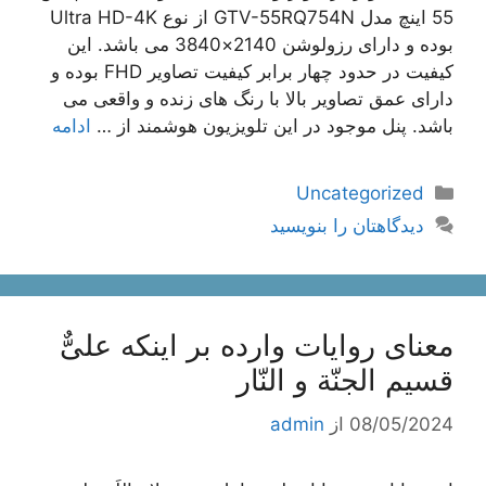
55 اينچ مدل GTV-55RQ754N از نوع Ultra HD-4K
بوده و دارای رزولوشن 2140×3840 می باشد. این
کیفیت در حدود چهار برابر کیفیت تصاویر FHD بوده و
دارای عمق تصاویر بالا با رنگ های زنده و واقعی می
باشد. پنل موجود در این تلویزیون هوشمند از …
ادامه
دسته‌ها
Uncategorized
دیدگاهتان را بنویسید
معناى روایات وارده بر اینکه علىٌّ
قسیم الجنّة و النّار
08/05/2024
از
admin