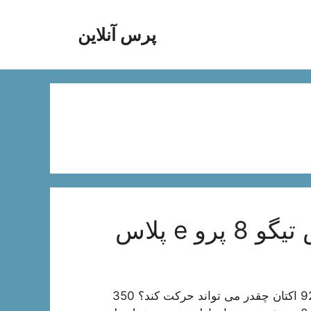
پرس آنلاین
و e پلاس
مقدمه یک کراس اوور بزرگ هفت نفره با 45 لیتر بنزین 92 اکتان چقدر می تواند حرکت کند؟ 350