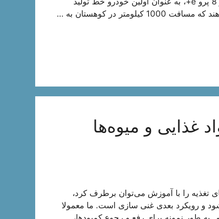
کیلومتر؟ 400؟ 500؟ سازندگان خودرو هیبریدی چری تیگو 8 پرو e+، به عنوان اولین خودرو خط تولید
تر در کوهستان به …
د غذایی و میوه‌ها
های تغذیه را با آموزش می‌توان برطرف کرد،
ود و رویکرد بعدی غنی سازی است. ما معمولا
 به طور نمونه برای رفع و رجوع کمبود‌ها،