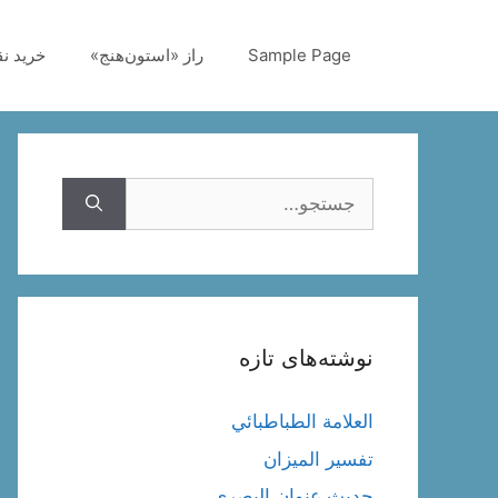
رش
ه
Sample Page
راز «استون‌هنج»
خرید ن
حتوا
جستجوی
نوشته‌های تازه
العلامة الطباطبائي
تفسير الميزان
حديث عنوان البصري