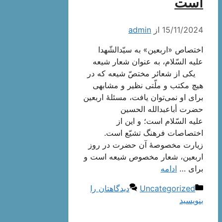
است
15/11/2024
از
admin
اختصاص «اربعین» به سیّدالشّهدا
علیه السّلام، به عنوان شعار شیعه
یکی از شعائر مختصّ شیعه که در
هیچ مکتب و ملّتی نظیر و مشابهی
برای او نمی‌توان یافت، مسئلۀ اربعین
حضرت أباعبدالله الحسین
علیه السّلام است؛ و این از
اختصاصات فرهنگ تشیّع است.
زیارت مخصوصۀ آن حضرت در روز
اربعین، شعار مخصوص شیعه است و
برای …
ادامه
دسته‌ها
Uncategorized
دیدگاهتان را
بنویسید