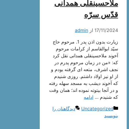
ملّاحسینقلی همدانی
قدّس سرّه
17/11/2024
از
admin
زیارت بدون اذن پدر 1. مرحوم حاج
سيّد ابوالقاسم از كرامات مرحوم
آخوند ملاحسينقلى همدانى نقل كرد
كه: «من در زمان مرحوم پدرم در
نجف اشرف، متعه‏ اى گرفته بودم و
از او نيز اولاد داشتم. روزى شنيدم
كه آخوند ديشب به مسجد سهله رفته
و در آنجا بيتوته نموده‏ اند؛ همان وقت
كه شنيدم …
ادامه
دسته‌ها
Uncategorized
دیدگاهتان را
بنویسید