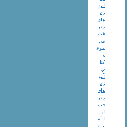
آمو
زه
های
معر
فت
مج
موع
ه
کتا
ب
آمو
زه
های
معر
فت
آیت
اللَه
حاج