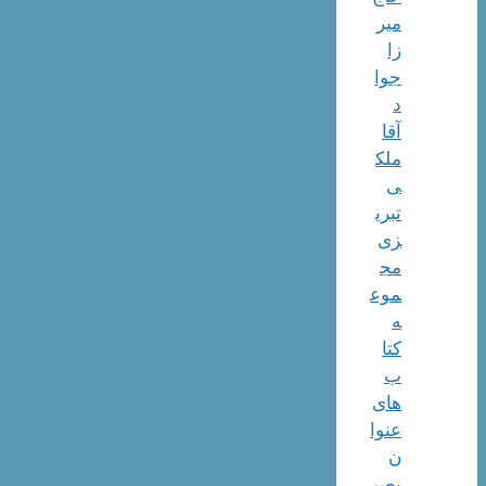
میر
زا
جوا
د
آقا
ملک
ی
تبری
زی
مج
موع
ه
کتا
ب
های
عنوا
ن
بصر