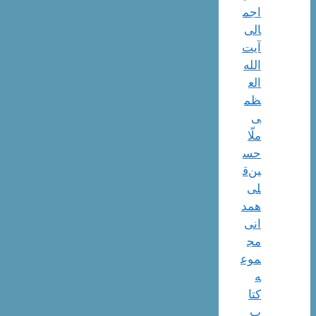
اجم
الی
آیت‌
الله‌
الع
ظم
ی
ملّا
حس
ین‌ق
لی
همد
انی
مج
موع
ه
کتا
ب