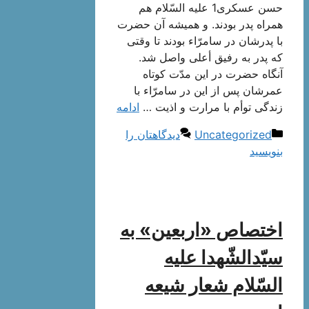
حسن عسكرى1 علیه السّلام هم
همراه پدر بودند. و همیشه آن حضرت
با پدرشان در سامرّاء بودند تا وقتى
كه پدر به رفیق أعلى واصل شد.
آنگاه حضرت در این مدّت كوتاه
عمرشان پس از این در سامرّاء با
زندگى توأم با مرارت و اذیت …
ادامه
دسته‌ها
Uncategorized
دیدگاهتان را
بنویسید
اختصاص «اربعین» به
سیّدالشّهدا علیه
السّلام شعار شیعه