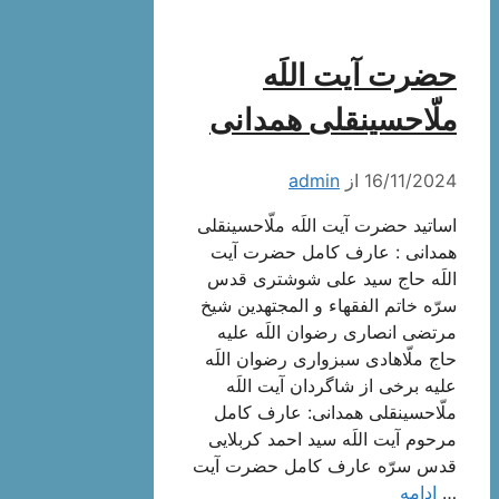
حضرت آیت اللَه
ملّاحسینقلی همدانی
16/11/2024
از
admin
اساتید حضرت آیت اللَه ملّاحسینقلی
همدانی : عارف کامل حضرت آیت
اللَه حاج سید علی شوشتری قدس
سرّه خاتم الفقهاء و المجتهدین شیخ
مرتضی انصاری رضوان اللَه علیه
حاج ملّاهادی سبزواری رضوان اللَه
علیه برخی از شاگردان آیت اللَه
ملّاحسینقلی همدانی: عارف کامل
مرحوم آیت اللَه سيد احمد كربلايى
قدس سرّه عارف کامل حضرت آیت
…
ادامه