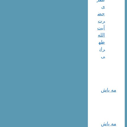
ی
حض
رت
آیت
الله
طه
ران
ی
مه پاش
مه پاش