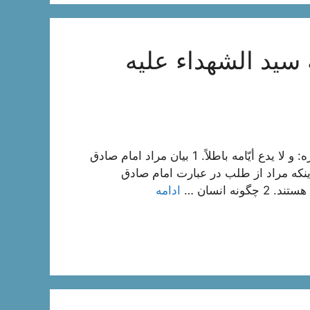
سید الشهداء علیه
اختصاص حقيقت عزت و علو به پروردگار متعال . شرح فقره: و لا يدع أيّامه باطلاً. 1 بيان مراد امام صادق
و اينكه مراد از طلب در عبارت امام صادق
ه انسان …
ادامه