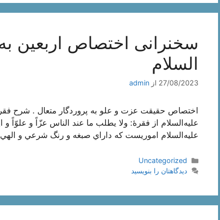
سخنرانی اختصاص اربعین به 
السلام
27/08/2023
از
admin
عليه‌السلام از فقرۀ: ولا يطلب ما عند الناس عزّاً و علوّاً 
عليه‌السلام اموريست كه داراي صبغه و رنگ شرعي و الهي هستند. 2 چگون
دسته‌ها
Uncategorized
دیدگاهتان را بنویسید