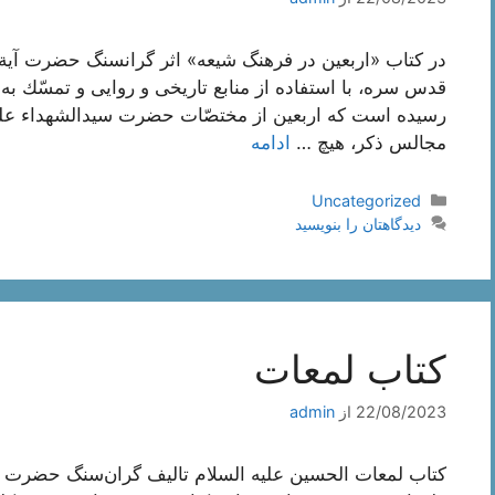
در کتاب «اربعین در فرهنگ شیعه» اثر گرانسنگ حضرت آی
قدس سره، با استفاده از منابع تاريخى و روايى و تمسّك به
رسیده است که اربعین از مختصّات حضرت سیدالشهداء علیه ا
مجالس ذکر، هیچ …
ادامه
دسته‌ها
Uncategorized
دیدگاهتان را بنویسید
کتاب لمعات
22/08/2023
از
admin
کتاب لمعات الحسین علیه السلام تالیف گران‌سنگ حضرت ع