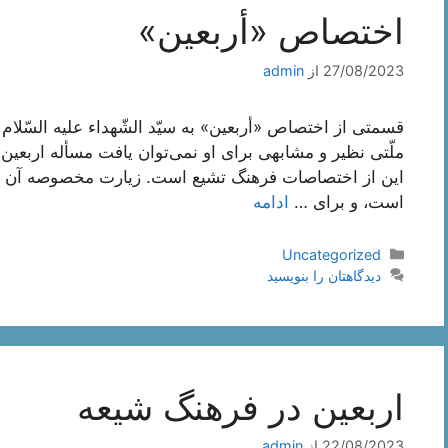
اختصاص «أربعين»
27/08/2023
از
admin
قسمتی از اختصاص «أربعين» به سيّد الشّهداء عليه السّلام
ملّتی نظیر و مشابهی برای او نمی‌توان یافت مسأله اربعین 
این از اختصاصات فرهنگ تشیع است. زیارت مخصوصه آن
است، و برای …
ادامه
دسته‌ها
Uncategorized
دیدگاهتان را بنویسید
اربعین در فرهنگ شیعه
22/08/2023
از
admin