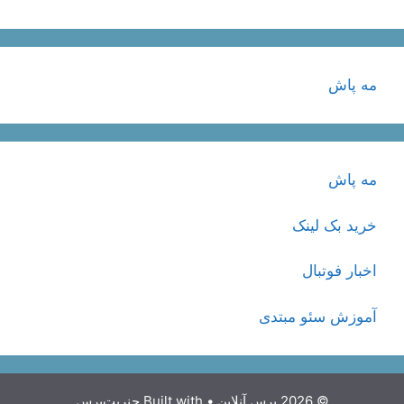
مه پاش
مه پاش
خرید بک لینک
اخبار فوتبال
آموزش سئو مبتدی
© 2026 پرس آنلاین
• Built with
جنریت‌پرس