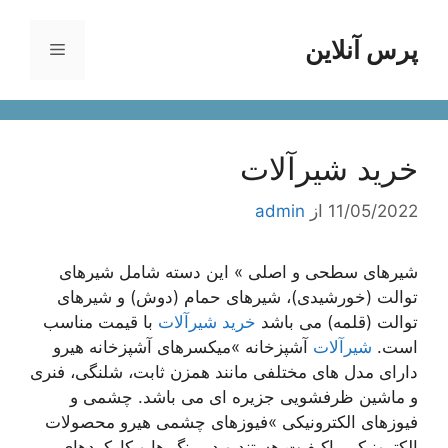
رش
ه
پرس آنلاین
فهرست
حتوا
خرید شیرآلات
11/05/2022
از
admin
شیرهای سطحی و اصلی » این دسته شامل شیرهای
توالت (خورشیدی)، شیرهای حمام (دوش) و شیرهای
توالت (قلمه) می باشد
خرید شیرآلات
با قیمت مناسب
است.
شیرآلات
آشپزخانه »میکسرهای آشپزخانه هیرو
دارای مدل های مختلفی مانند همزن ثابت، شلنگی، فنری
و ماشین ظرفشویی جزیره ای می باشد. چشمی و
فیوزهای الکترونیکی »فیوزهای چشمی هیرو محصولات
الکترونیکی باکیفیت هستند و در رنگ ها و کارکردهای