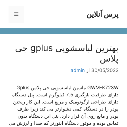
رش
ه
پرس آنلاین
فهرست
حتوا
بهترین لباسشویی gplus جی
پلاس
30/05/2022
از
admin
GWM-K723W ماشین لباسشویی جی پلاس Gplus
دارای ظرفیت بارگیری 7.5 کیلوگرم است. پنل دستگاه
دارای طراحی ارگونومیک و مربع است. این کار ریختن
پودر را در دستگاه کمی دشوارتر می کند زیرا ظرف
پودر و مایع روی آن قرار دارد. پنل این دستگاه بدون
تماس بوده و موتور دستگاه اینورتر کم صدا و لرزش می