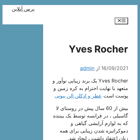
رش
پرس آنلاین
ه
فهرست
حتوا
Yves Rocher
16/09/2021
از
admin
Yves Rocher یک برند زیبایی نوآور و
متعهد با نهایت احترام به کره زمین و
پوست است
عطر و ادکلن الن بیوتی
بیش از 60 سال پیش در روستای لا
گاسیلی ، در فرانسه توسط یک بیننده
که به لوازم آرایشی گیاهی و
دموکراتیزه شدن زیبایی برای همه
زنان اعتقاد داشت ، ایجاد شد.