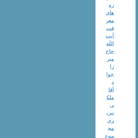
زه
های
معر
فت
آیت
اللَه
حاج
میر
زا
جوا
د
آقا
ملک
ی
تبری
زی
مج
موع