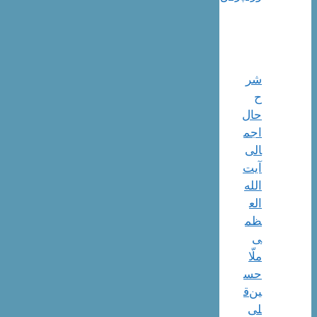
شر
ح
حال
اجم
الی
آیت‌
الله‌
الع
ظم
ی
ملّا
حس
ین‌ق
لی