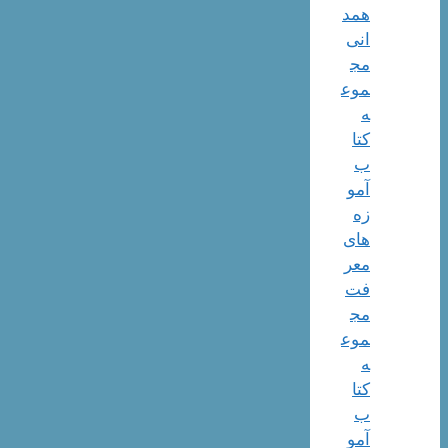
همد
انی
مج
موع
ه
کتا
ب
آمو
زه
های
معر
فت
مج
موع
ه
کتا
ب
آمو