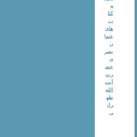
ه
کتا
ب
های
عنوا
ن
بصر
ی
حض
رت
آیت
الله
طه
ران
ی