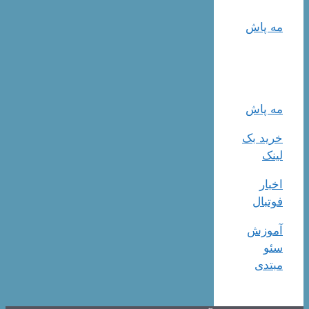
مه پاش
مه پاش
خرید بک
لینک
اخبار
فوتبال
آموزش
سئو
مبتدی