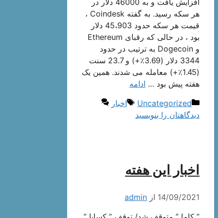
افزایش یافت و به 46000 دلار در
هر سکه رسید. به گفته Coindesk ،
قیمت هر سکه حدود 45،903 دلار
بود ، در حالی که رقبای Ethereum
و Dogecoin به ترتیب در حدود
3344 دلار (3.69٪+) و 23.7 سنت
(1.45٪+) معامله می شدند. همین یک
هفته پیش بود …
ادامه
دسته‌ها
برچسب‌ها
Uncategorized
اخبار
دیدگاهتان را بنویسید
اخبار این هفته
14/09/2021
از
admin
” کاما ” متوقف شد/ توقف ” کساپا ”