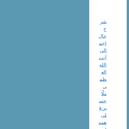
شر
ح
حال
اجم
الی
آیت‌
الله‌
الع
ظم
ی
ملّا
حس
ین‌ق
لی
همد