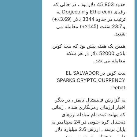
حدود 45،903 دلار بود ، در حالی که
رقبای Ethereum و Dogecoin به
ترتیب در حدود 3344 دلار (3.69٪+)
و 23.7 سنت (1.45٪+) معامله می
شدند.
همین یک هفته پیش بود که بیت کوین
بالای 52000 دلار در هر سکه
معامله می شد.
بیت کوین در EL SALVADOR
SPARKS CRYPTO CURRENCY
Debat
به گزارش فایننشال تایمز ، در دیگر
اخبار ارزهای رمزنگاری شده ، زمانی
که مهلت ثبت نام مبادله ارزهای
دیجیتال کره جنوبی در 24 سپتامبر به
پایان برسد ، ارزش 2.6 میلیارد دلار
دارایی دیجیتالی از بین می رود.