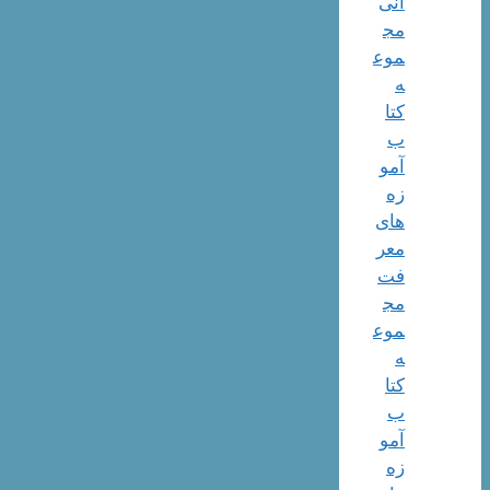
انی
مج
موع
ه
کتا
ب
آمو
زه
های
معر
فت
مج
موع
ه
کتا
ب
آمو
زه