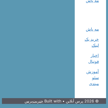
مه پاش
مه پاش
خرید بک
لینک
اخبار
فوتبال
آموزش
سئو
مبتدی
© 2026 پرس آنلاین
• Built with
جنریت‌پرس