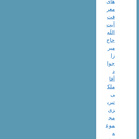
های
معر
فت
آیت
اللَه
حاج
میر
زا
جوا
د
آقا
ملک
ی
تبری
زی
مج
موع
ه