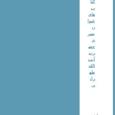
کتا
ب
های
عنوا
ن
بصر
ی
حض
رت
آیت
الله
طه
ران
ی