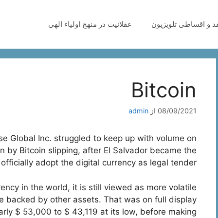
قد و اقساطی تلویزیون
عقلانیت در منهج اولیاء الهی
Bitcoin
08/09/2021
از
admin
 Global Inc. struggled to keep up with volume on
 by Bitcoin slipping, after El Salvador became the
 officially adopt the digital currency as legal tender.
ency in the world, it is still viewed as more volatile
re backed by other assets. That was on full display
arly $ 53,000 to $ 43,119 at its low, before making