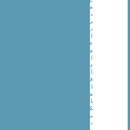
م
ی
ر
ز
ا
ج
و
ا
د
آ
ق
ا
م
ل
ک
ی
ت
ب