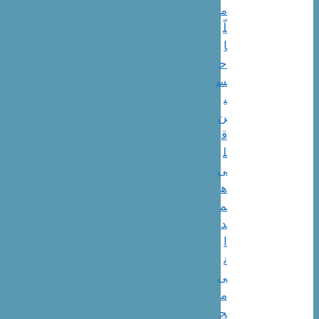
م
لّ
ا
ح
س
ی
ن‌
ق
ل
ی
ه
م
د
ا
ن
ی
م
ج