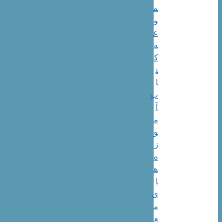
م
و
ع
ه
ک
ت
ا
ب
آ
م
و
ز
ه
ه
ا
ی
م
ع