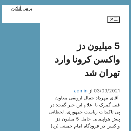
رش
پرس آنلاین
ه
فهرست
حتوا
5 میلیون دز
واکسن کرونا وارد
تهران شد
03/09/2021
از
admin
آقای مهرداد جمال ارونقی معاون
فنی گمرک با اعلام این خبر گفت: در
پی تاکیدات ریاست جمهوری، لحظاتی
پیش هواپیمایی حامل 5 میلیون دز
واکسن در فرودگاه امام خمینی (ره)