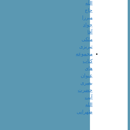
اللَه
حاج
میرزا
جواد
آقا
ملکی
تبریزی
مجموعه
کتاب
های
عنوان
بصری
حضرت
آیت
الله
طهرانی