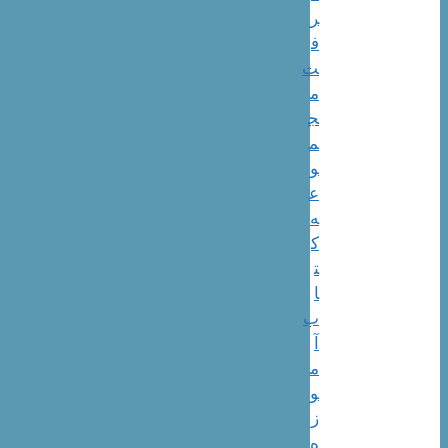
ر
ف
ت
م
ج
م
و
ع
ه
ک
ت
ا
ب
آ
م
و
ز
ه