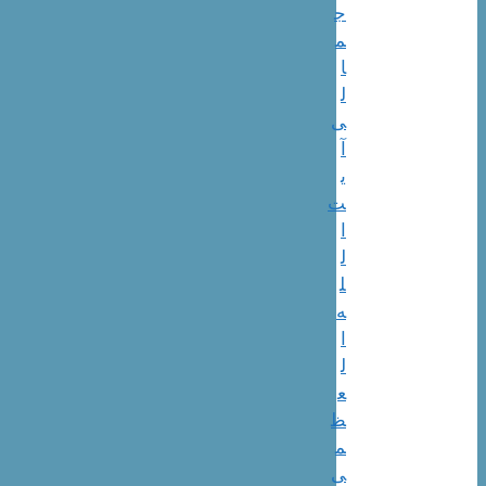
ج
م
ا
ل
ی
آ
ی
ت‌
ا
ل
ل
ه‌
ا
ل
ع
ظ
م
ی