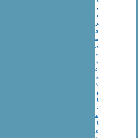
ر
ی
ز
ی
م
ج
م
و
ع
ه
ک
ت
ا
ب
ه
ا
ی