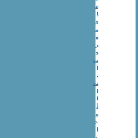
ه
ا
ی
م
ع
ر
ف
ت
آ
ی
ت
ا
ل
لَ
ه
ح
ا
ج