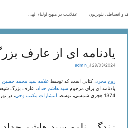
قد و اقساطی تلویزیون
عقلانیت در منهج اولیاء الهی
یادنامه ای از عارف بز
29/03/2024
از
admin
روح مجرد
، کتابی است که توسط
علامه سید محمد حسین 
یادنامه ای برای مرحوم
سید هاشم حداد
، عارف بزرگ شیع
1374 هجری شمسی، توسط
انتشارات مکتب وحی
، در ته
زندگی نامه سید هاشم حداد