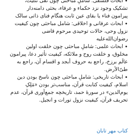
• ابحاث فلسفی: شاملِ مباحثی چون نفی تثلیث،
تشکیک وجود نزد حکماء و عرفاء، بحثی دامنه‌دار
پیرامون فناء یا بقای عین ثابت هنگام فنای ذاتی سالک
• ابحاث عرفانی و اخلاقی: شامل مباحثی چون کیفیت
نزول وحی، حالات توحیدی مرحوم قاضی
رضوان‌الله‌علیه
• ابحاث علمی: شاملِ مباحثی چون خلقت اولین
مخلوق، و خلقت روح و ملائکه، کیفیت تأثیر دعا، پیرامون
عالَم برزخ، راجع به حروف أبجد و اقسام آن، راجع به
طیّ‌الأرض.
• ابحاث تاریخی: شاملِ مباحثی چون ناسخ بودن دین
اسلام، کیفیت کتابت قرآن، مناسب‌تر بودن «مَلِکِ
یوم‌الدین» در سورۀ حمد، تاریخچه جمع‌آوری قرآن، عدم
تحریف قرآن، کیفیت نزول تورات و انجیل.
کتاب مهر تابان