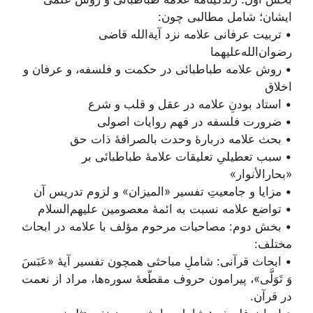
ایشان؛ شامل مطالبی چون:
• تربیت عرفانی علامه نزد آیة‌الله قاضی
رضوان‌الله‌علیهما
• روش علامه طباطبائی در حکمت و فلسفه، و عرفان و
اخلاق
• استاد بودنِ علامه در عقل و قلب و شرع
• ضرورت فلسفه در فهم روایات اصولی
• بحث علامه دربارۀ وحدت بالصرافۀ ذات حق
• سبب تعطیلیِ تعلیقات علامۀ طباطبائی بر
«بحارالأنوار»
• مزایا و جامعیتِ تفسیر «المیزان» و لزوم تدریس آن
• تواضع علامه نسبت به ائمۀ معصومین علیهم‌السلام
• بخش دوم: مصاحبات مرحوم مؤلف با علامه در ابحاث
مختلف:
• ابحاث قرآنی: شاملِ مباحثی همچون تفسیر آیۀ «عَبَسَ
وَ تَوَلَّى‏»، پیرامون حروف مقطّعۀ سوره‌ها، مراد از نعمت
در قرآن.