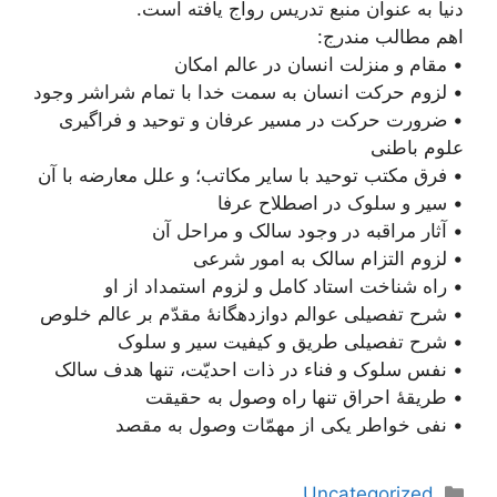
دنیا به عنوان منبع تدریس رواج یافته است.
اهم مطالب مندرج:
• مقام و منزلت انسان در عالم امكان
• لزوم حرکت انسان به سمت خدا با تمام شراشر وجود
• ضرورت حركت در مسير عرفان و توحيد و فراگیری
علوم باطنی
• فرق مكتب توحيد با ساير مكاتب؛ و علل معارضه با آن
• سیر و سلوک در اصطلاح عرفا
• آثار مراقبه در وجود سالک و مراحل آن
• لزوم التزام سالک به امور شرعی
• راه شناخت استاد کامل و لزوم استمداد از او
• شرح تفصيلى عوالم دوازدهگانۀ مقدّم بر عالم خلوص
• شرح تفصیلی طریق و کیفیت سیر و سلوک
• نفس سلوک و فناء در ذات احديّت، تنها هدف سالک
• طریقۀ احراق تنها راه وصول به حقیقت
• نفی خواطر یکی از مهمّات وصول به مقصد
دسته‌ها
Uncategorized