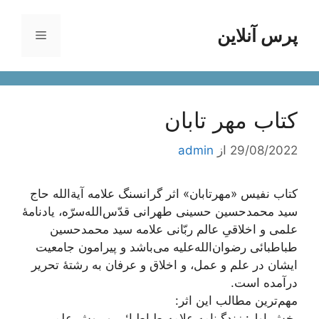
رش
ه
پرس آنلاین
فهرست
حتوا
کتاب مهر تابان
29/08/2022
از
admin
کتاب نفیس «مهرتابان» اثر گرانسنگ علامه آیة‌الله حاج
سید محمدحسین حسینی طهرانی قدّس‌الله‌سرّه، یادنامۀ
علمی و اخلاقیِ عالم ربّانی علامه سید محمدحسین
طباطبائی رضوان‌الله‌علیه می‌باشد و پیرامون جامعیت
ایشان در علم و عمل، و اخلاق و عرفان به رشتۀ تحریر
درآمده است.
مهم‌ترین مطالب این اثر:
بخش اول: زندگینامه علامه طباطبائی و روش علمی