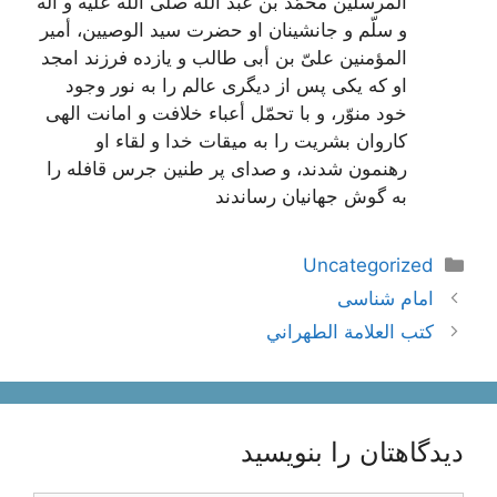
المرسلین‌
محمّد بن عبد اللَه‌
صلّى اللَه علیه و آله
و سلّم و جانشینان او حضرت سید الوصیین، أمیر
المؤمنین‌
علىّ بن أبى طالب‌
و یازده فرزند امجد
او كه یكى پس از دیگرى عالم را به نور وجود
خود منوّر، و با تحمّل أعباء خلافت و امانت الهى
كاروان بشریت را به میقات خدا و لقاء او
رهنمون شدند، و صداى پر طنین جرس قافله را
به گوش جهانیان رساندند
دسته‌ها
Uncategorized
ناوبری
امام شناسی
نوشته‌ها
كتب العلامة الطهراني
دیدگاهتان را بنویسید