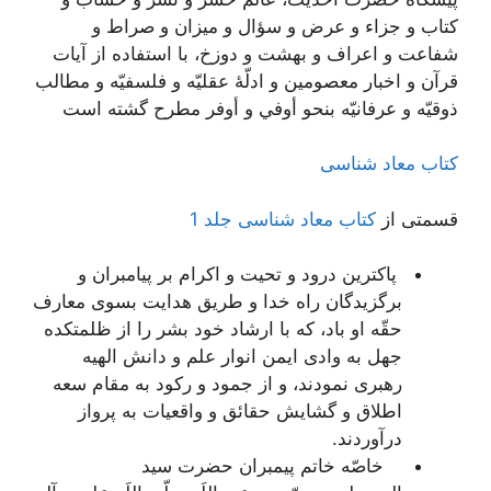
كتاب و جزاء و عرض و سؤال و ميزان و صراط و
شفاعت و اعراف و بهشت و دوزخ، با استفاده از آيات
قرآن و اخبار معصومين و ادلّۀ عقليّه و فلسفيّه و مطالب
ذوقيّه و عرفانيّه بنحو أوفي و أوفر مطرح گشته است
کتاب معاد شناسی
قسمتی از
کتاب معاد شناسی جلد 1
پاكترین درود و تحیت و اكرام بر پیامبران و
برگزیدگان راه خدا و طریق هدایت بسوى معارف
حقّه او باد، كه با ارشاد خود بشر را از ظلمتكده
جهل به وادى ایمن انوار علم و دانش الهیه
رهبرى نمودند، و از جمود و ركود به مقام سعه
اطلاق و گشایش حقائق و واقعیات به پرواز
درآوردند.
خاصّه خاتم پیمبران حضرت سید