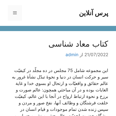
رش
ه
پرس آنلاین
فهرست
حتوا
کتاب معاد شناسی
21/07/2022
از
admin
اين مجموعه شامل 75 مجلس در ده مجلّد در كيفيّت
سير و حركت انسان در دنيا و نحوۀ تبدّل نشأۀ غرور به
عالم حقائق و واقعيّات و ارتحال او بسوي خدا و غاية
الغايات بوده و در آن مباحثي همچون: عالم صورت و
برزخ و نحوة ارتباط ارواح در آنجا با اين عالم، كيفيّت
خلقت فرشتگان و وظائف آنها، نفخ صور و مردن و
سپس زنده شدن تمام موجودات و قيام انسان در
پيشگاه حضرت احديّت، عالم حشر و نشر و حساب و