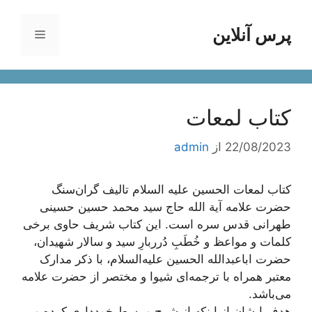
رش
ه
پرس آنلاین
فهرست
حتوا
کتاب لمعات
22/08/2023
از
admin
کتاب لمعات الحسین علیه السلام تالیف گران‌سنگ
حضرت علامه آیة الله حاج سید محمد حسین حسینی
طهرانی قدس سره است. این کتاب شریف حاوی برخی
کلمات و مواعظ و خُطَبِ دُرربارِ سید و سالار شهیدان،
حضرت اباعبدالله الحسین علیه‌السلام، با ذکر مدارک
معتبر همراه با ترجمه‌ای شیوا و مختصر از حضرت علامه
می‌باشد.
هدف ایشان از اینکه از شرح و بسط خودداری کرده و