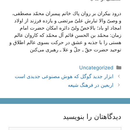
درود بیكران بر روان پاك خاتم پیمبران محمّد مصطفى،
و وصىّ والا تبارش علىّ مرتضى و یازده فرزند از اولاد
امجاد او باد؛ بالاخصّ ولىّ دائره امكان حضرت امام
زمان: محمّد بن الحسن قائم آل محمّد كه كاروان عالم
هستى را با جذبه و عشق در حركت بسوى عالم اطلاق و
توحید حضرت حقّ ـ جلّ و علا ـ رهبرى مى‌كنن
دسته‌ها
Uncategorized
ناوبری
ابزار جدید گوگل که هوش مصنوعی جدیدی است
نوشته‌ها
اربعین در فرهنگ شیعه
دیدگاهتان را بنویسید