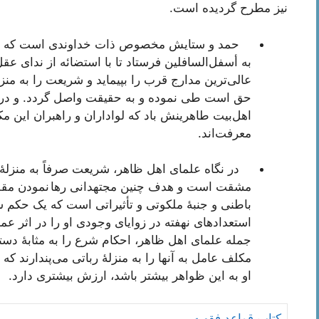
نیز مطرح گردیده است.
حمد و ستایش مخصوص ذات خداوندی است که انسان 
به أسفل‌السافلین فرستاد تا با استضائه از ندای عقل و
عالی‌ترین مدارج قرب را بپیماید و شریعت را به من
حق است طی نموده و به حقیقت واصل گردد. و درود لا
اهل‌بیت طاهرینش باد که لواداران و راهبران این 
معرفت‌اند.
در نگاه علمای اهل ظاهر، شریعت صرفاً به منزلۀ 
مشقت است و هدف چنین مجتهدانی رها نمودن مقلدا
باطنی و جنبۀ ملکوتی و تأثیراتی است که یک حکم 
استعدادهای نهفته در زوایای وجودی او را در اثر عم
جمله علمای اهل ظاهر، احکام شرع را به مثابۀ دستو
مکلف عامل به آنها را به منزلۀ رباتی می‌پندارند که ب
او به این ظواهر بیشتر باشد، ارزش بیشتری دارد.
کتاب قواعد فقهیه