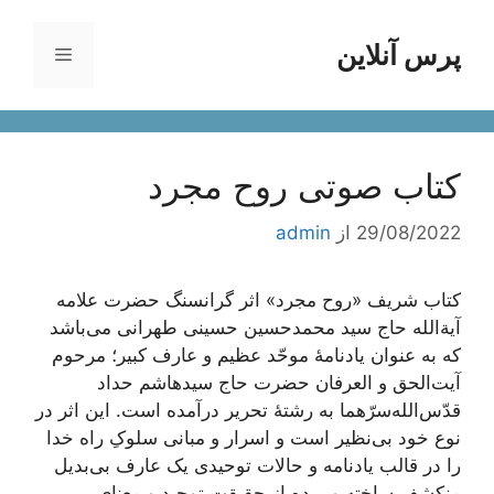
رش
ه
پرس آنلاین
فهرست
حتوا
کتاب صوتی روح مجرد
29/08/2022
از
admin
کتاب شریف «روح مجرد» اثر گرانسنگ حضرت علامه
آیة‌الله حاج سید محمدحسین حسینی طهرانی می‌باشد
که به عنوان یادنامۀ موحّد عظیم و عارف کبیر؛ مرحوم
آیت‌الحق و العرفان حضرت حاج سید‌هاشم حداد
قدّس‌الله‌سرّهما به رشتۀ تحریر درآمده است. این اثر در
نوع خود بی‌نظیر است و اسرار و مبانی سلوکِ راه خدا
را در قالب یادنامه و حالات توحیدی یک عارف بی‌بدیل
منکشف ساخته و پرده از حقیقت توحید و معنای