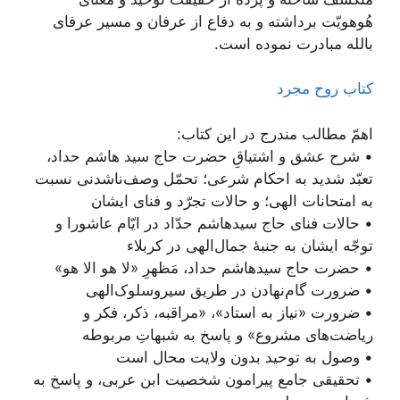
هُوهویّت برداشته و به دفاع از عرفان و مسیر عرفای
بالله مبادرت نموده است.
کتاب روح مجرد
اهمّ مطالب مندرج در این کتاب:
• شرح عشق و اشتیاقِ حضرت حاج سید هاشم حداد،
تعبّد شدید به احکام شرعی؛ تحمّل وصف‌ناشدنی نسبت
به امتحانات الهی؛ و حالات تجرّد و فنای ایشان
• حالات فنای حاج سیدهاشم حدّاد در ایّام عاشورا و
توجّه ایشان به جنبۀ جمال‌الهی در کربلاء
• حضرت حاج سیدهاشم حداد، مَظهرِ «لا هو الا هو»
• ضرورت گام‌نهادن در طریق سیروسلوک‌الهی
• ضرورت «نیاز به استاد»، «مراقبه، ذکر، فکر و
ریاضت‌های مشروع» و پاسخ به شبهاتِ مربوطه
• وصول به توحید بدون ولایت محال است
• تحقیقی جامع پیرامون شخصیت ابن عربی، و پاسخ به