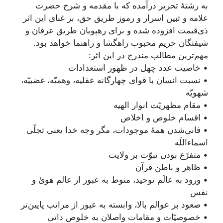
به رشتۀ تحریر درآمده که با مقدمه و شرح حضرت
علامه و تبین اسرار و رموز طریق حق، بر غنای این اثر
ذی‌قیمت افزوده شده و برای رهپویان طریق عرفان و
شیفتگان حریم محبوب راهگشا و راهنما خواهد بود.
مهم‌ترین مطالب مندرج در این اثر:
• خاصیت عدد چهل در ظهور استعدادات
• نسبت انسان با قوای چهارگانه عقلیه، وهمیّه، غضبیّه،
شهویّه
• مقام مظهریّت انوار الهیه
• اقسام خلوص و اخلاص
• فانی‌شدن همۀ موجودات، مگر وجه خدا یعنی تجلّی
اسماء‌اللَه
• متفرّع بودن نبوّت بر ولایت
• ظاهر و باطن قرآن
• ورود به عالَم توحید، منوط به عبور از عالم هویٰ و
نفس
• صعود بر عوالم بالا، وابسته به عبور از مراتب پایین‌تر
• خصوصیّات و مقامات واصلان به خلوص ذاتی