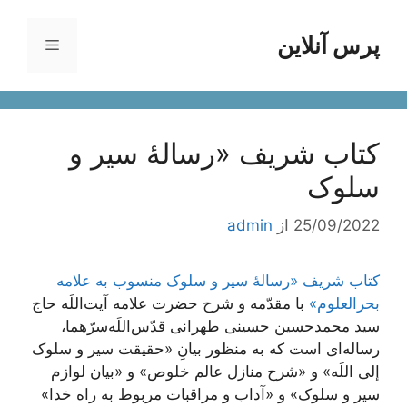
رش
ه
پرس آنلاین
فهرست
حتوا
کتاب شریف «رسالۀ سیر و
سلوک
25/09/2022
از
admin
کتاب شریف «رسالۀ سیر و سلوک منسوب به علامه
بحرالعلوم»
با مقدّمه و شرح حضرت علامه آیت‌اللَه حاج
سید محمدحسین حسینی طهرانی قدّس‌اللَه‌سرّهما،
رساله‌ای است که به منظور بیانِ «حقیقت سیر و سلوک
‌إلی اللَه» و «شرح منازل عالم خلوص» و «بیان لوازم
سیر و سلوک» و «آداب و مراقبات مربوط به راه خدا»