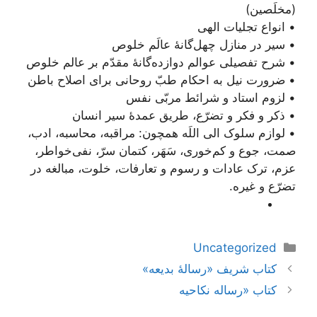
(مخلَصین)
• انواع تجلیات الهی
• سیر در منازل چهل‌گانۀ عالَم خلوص
• شرح تفصیلی عوالم دوازده‌گانۀ مقدّم بر عالم خلوص
• ضرورت نیل به احکام طبّ روحانی برای اصلاح باطن
• لزوم استاد و شرائط مربّی نفس
• ذکر و فکر و تضرّع، طریق عمدۀ سیر انسان
• لوازم سلوک الی اللَه همچون: مراقبه، محاسبه، ادب،
صمت، جوع و کم‌خوری، سَهَر، کتمان سرّ، نفی‌خواطر،
عزم، ترک عادات و رسوم و تعارفات، خلوت، مبالغه در
تضرّع و غیره.
دسته‌ها
Uncategorized
ناوبری
کتاب شریف «رسالۀ بدیعه»
نوشته‌ها
کتاب «رساله نکاحیه