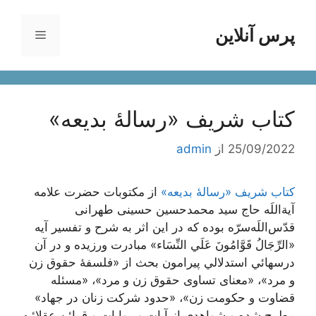
رش
ه
پرس آنلاین
فهرست
حتوا
کتاب شریف «رسالۀ بدیعه»
25/09/2022
از
admin
کتاب شریف «رسالۀ بدیعه»
از مکتوبات حضرت علامه
آیة‌اللَه حاج سید محمدحسین حسینی طهرانی
قدّس‌اللَه‌سرّه بوده که در این اثر به شرح و تفسير آيه
«الرِّجَالُ قَوَّامُونَ عَلَي‌ النِّسَاء» مبادرت ورزیده و در آن‌
درسهائي‌ استدلالي پیرامون بحث از «فلسفۀ حقوق زن
و مرد»، «معنای تساوی حقوق زن و مرد»، «مسئله
قضاوت و حکومت زن»، «حدود شرکت زنان در جهاد»
مطرح شده و شواهدی از آیات و روایات و قرائن عقلائیه