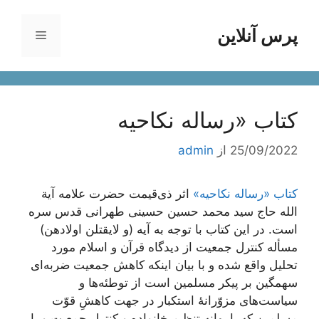
رش
ه
پرس آنلاین
فهرست
حتوا
کتاب «رساله نکاحیه
25/09/2022
از
admin
کتاب «رساله نکاحیه»
اثر ذی‌قیمت حضرت علامه آیة
الله حاج سید محمد حسین حسینی طهرانی قدس سره
است. در این کتاب با توجه به آیه (و لایقتلن اولادهن)
مسأله کنترل جمعیت از دیدگاه قرآن و اسلام مورد
تحلیل واقع شده و با بیان اینکه کاهش جمعیت ضربه‌ای
سهمگین بر پیکر مسلمین است از توطئه‌ها و
سیاست‌های مزوّرانۀ استکبار در جهت کاهشِ قوّت
مسلمین که با بهانه تنظیم خانواده و کنترل جمعیت و با