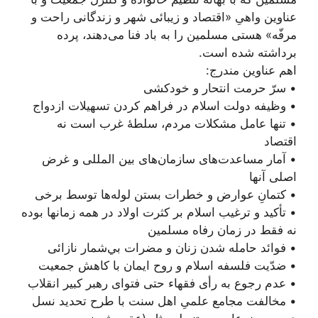
عناوين واهىِ «اقتصاد و زيبائى شهر و زندگانى راحت و
مرفّه» هستى مسلمین را به باد فنا می‌دهند، پرده
برداشته‌ شده است.
اهم عناوین مندرج:
• سرّ حرمت انتحار و خودکشی
• وظيفه دولت اسلام در فراهم كردن تسهيلات ازدواج
• تنها عامل مشكلات مردم، سلطۀ غرب است نه
اقتصاد
• آمار مساعدت‌هاى سازمان‌هاى بين المللى و غرض
اصلی آنها
• کتمانِ عوارض و خطرات بستن لوله‏‌ها توسط برخی
• تأكيد و ترغيب اسلام بر كثرت اولاد در همه ‌زمانها بوده
نه فقط در زمان رفاه مسلمین
• فوائد حامله شدن زنان و مضرات بي‌شمار نازائى
• ضدّيت فلسفه اسلام و روح ايمان با كاهش جمعيت
• عدم رجوع به رأى فقهاء حتى فتواى رهبر كبير انقلاب
• مخالفت مجامع علمیِ اهل سنت با طرح تحدید نسل