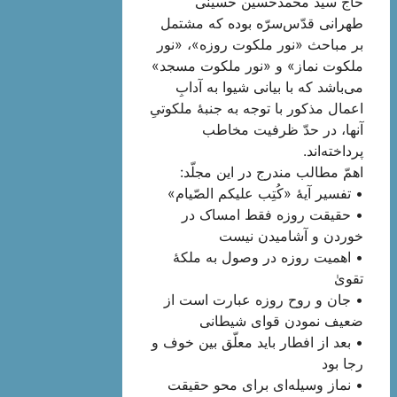
حاج سید محمد‌حسین حسینی
طهرانی قدّس‌سرّه بوده که مشتمل
بر مباحث «نور ملکوت روزه»، «نور
ملکوت نماز» و «نور ملکوت مسجد»
می‌باشد که با بیانی شیوا به آدابِ
اعمال مذکور با توجه به جنبۀ ملکوتیِ
آنها، در حدّ ظرفیت مخاطب
پرداخته‌اند.
اهمّ مطالب مندرج در این مجلّد:
• تفسیر آیۀ «کُتِب علیکم الصّیام»
• حقیقت روزه فقط امساک در
خوردن و آشامیدن نیست
• اهمیت روزه در وصول به ملکۀ
تقویٰ
• جان و روح روزه عبارت است از
ضعیف نمودن قوای شیطانی
• بعد از افطار باید معلّق بین خوف و
رجا بود
• نماز وسیله‌ای برای محو حقیقت