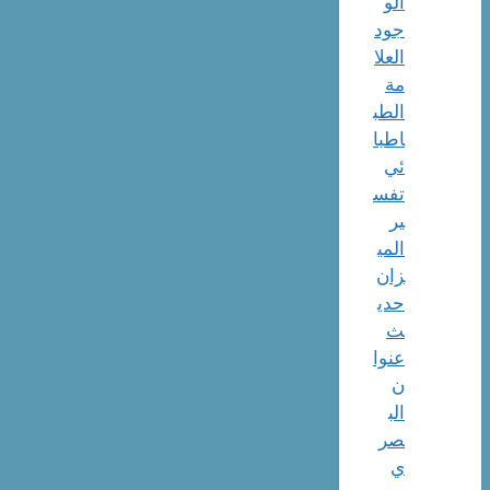
الو
جود
العلا
مة
الطب
اطبا
ئي
تفس
ير
المي
زان
حدي
ث
عنوا
ن
الب
صر
ي