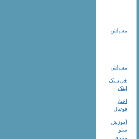
مه پاش
مه پاش
خرید بک
لینک
اخبار
فوتبال
آموزش
سئو
مبتدی