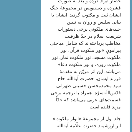
حضار ایراد کرده‌ و بعد به صورت
فشرده و دستنویس در مجموعۀ جنگ
ایشان ثبت و مکتوب گردید. ایشان با
بیانی سلیس و روان به تبیین
جنبه‌های ملکوتیِ برخی دستورات
شریعت اسلام در حدّ ظرفیت
مخاطب پرداخته‌اند که شامل مباحثی
پیرامونِ «نور ملکوت قرآن، نور
ملکوت مسجد، نور ملکوت نماز، نور
ملکوت روزه، و نور ملکوت دعا»
می‌باشد. این اثر مزیّن به مقدمۀ
فرزند ایشان، حضرت آیة‌اللَه حاج
سید محمدمحسن حسینی طهرانی
قدّس‌اللَه‌سرّه، همراه با ترجمه برخی
قسمت‌های عربی می‌باشد که جدّاً
مزید فایده است
جلد اول از مجموعۀ «انوار ملکوت»
اثر ارزشمند حضرت علّامه آیة‌الله‌