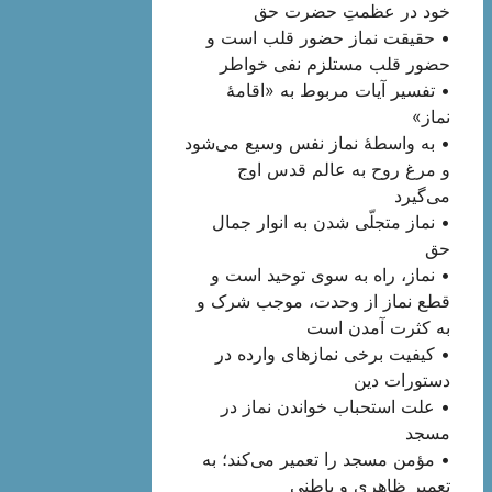
خود در عظمتِ حضرت حق
• حقیقت نماز حضور قلب است و
حضور قلب مستلزم نفی خواطر
• تفسیر آیات مربوط به «اقامۀ
نماز»
• به واسطۀ نماز نفس وسیع می‌شود
و مرغ روح به عالم قدس اوج
می‌‌گیرد
• نماز متجلّی شدن به انوار جمال
حق
• نماز، راه به سوی توحید است و
قطع نماز از وحدت، موجب شرک و
به کثرت آمدن است
• کیفیت برخی نمازهای وارده در
دستورات دین
• علت استحباب خواندن نماز در
مسجد
• مؤمن مسجد را تعمیر می‌کند؛ به
تعمیر ظاهری و باطنی