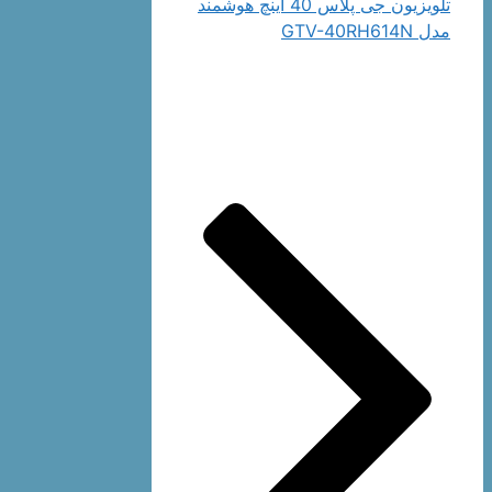
تلویزیون جی پلاس 40 اینچ هوشمند
مدل GTV-40RH614N