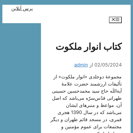
رش
پرس آنلاین
ه
فهرست
حتوا
کتاب انوار ملکوت
02/05/2024
از
admin
مجموعۀ دو‌جلدی «انوار‌ ملکوت» از
تألیفات ارزشمند حضرت علامۀ
آیة‌اللَه‌ حاج سید محمد‌حسین حسینی
طهرانی قدّس‌سرّه می‌باشد که اصل
آن، مواعظ و منبرهای ایشان
می‌باشد که در سال 1390 هجری
قمری، در مسجد قائم طهران و دیگر
مجتمعات برای عموم مؤمنین و