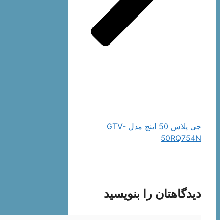
جی پلاس 50 اینچ مدل GTV-
50RQ754N
دیدگاهتان را بنویسید
دیدگاه