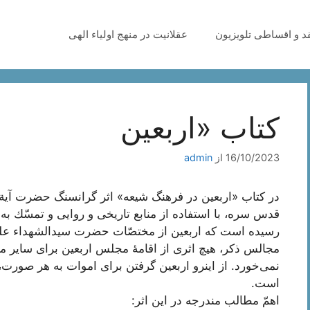
قد و اقساطی تلویزیون
عقلانیت در منهج اولیاء الهی
کتاب «اربعین
16/10/2023
از
admin
در کتاب «اربعین در فرهنگ شیعه» اثر گرانسنگ حضرت آی
قدس سره، با استفاده از منابع تاريخى و روايى و تمسّك به
رسیده است که اربعین از مختصّات حضرت سیدالشهداء علیه ا
مجالس ذکر، هیچ اثری از اقامۀ مجلس اربعین براى ساير م
نمى‌‏خورد. از اینرو اربعين گرفتن براى اموات به هر صورت
است.
اهمّ مطالب مندرجه در این اثر: