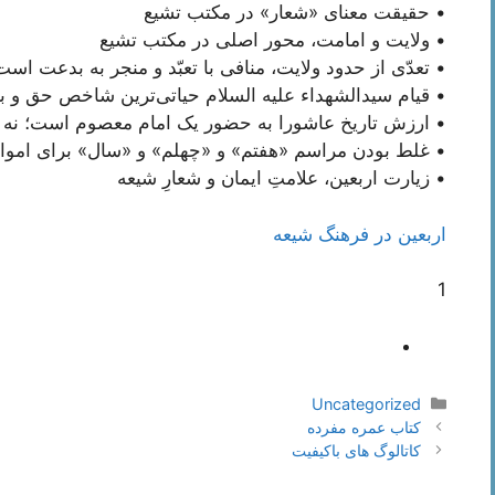
• حقیقت معنای «شعار» در مکتب تشیع
• ولایت و امامت، محور اصلی در مکتب تشیع
• تعدّی از حدود ولایت، منافی با تعبّد و منجر به بدعت است
• قیام سیدالشهداء علیه السلام حیاتی‌ترین شاخص حق و 
• ارزش تاریخ عاشورا به حضور یک امام معصوم است؛ نه 
• غلط بودن مراسم «هفتم» و «چهلم» و «سال» برای امو
• زیارت اربعین، علامتِ ایمان و شعارِ شیعه
اربعین در فرهنگ شیعه
1
دسته‌ها
Uncategorized
ناوبری
کتاب عمره مفرده
نوشته‌ها
کاتالوگ های باکیفیت