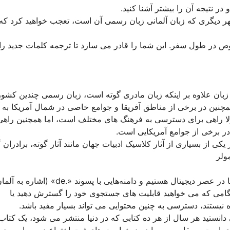
ر نتیجه آن را بیشتر آشنا کنید.
هر دیگری که زبان آلمانی زبان رسمی آن است، تعجب خواهید کرد که
 در طول سفر. این شما را قادر می سازد تا ترجمه کلمات جدید را ب
د. این زبان علاوه بر اینکه زبان مادری گوته است، زبان رسمی چندین کشور
چنین در برخی از مناطق آفریقا و جوامع خاصی در شمال آمریکا به 
لا راهی برای دسترسی به فرهنگ های مختلف است، اما همچنین راهی
ر برخی از جوامع آمریکایی است.
ی از بسیاری از آثار کلاسیک ادبیات جهان مانند آثار گوته، برادران 
ولر
دلیل دیگری برای مفید بودن یادگیری این زبان وجود دارد: اینترنت. ما در عصر دیجیتال هستیم و دامنه‌هایی با پسوند «.de» (
ضور را در وب دارد، درست بعد از دامنه‌های «.com». هنگامی که می خواهید قابلیت های جستجوی خود را گسترش دهید یا
 نیستند، دسترسی به چنین محتوایی می تواند بسیار مفید باشد.
دانستید هر سال از هر ده کتابی که در دنیا منتشر می شود، یک کتاب 
وری است و مقام سوم را در درخواست های ثبت اختراع در سراسر جها