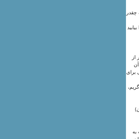
 چقدر
یابید
 از
آن
 برای
گریم،
اشاره به آلمان)
به
ن به