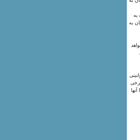
به
ن به
واهد
نینی
برخی
 آنها