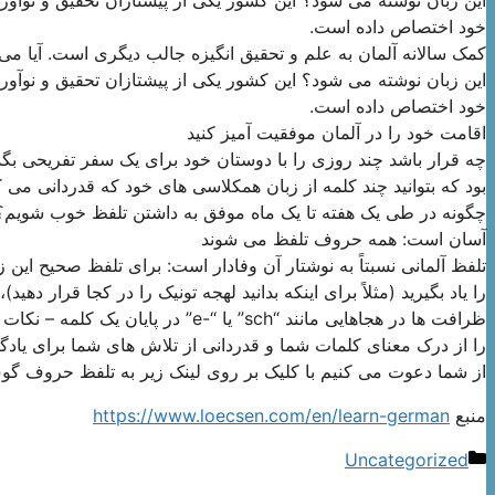
خود اختصاص داده است.
کمک سالانه آلمان به علم و تحقیق انگیزه جالب دیگری است. آیا می 
این زبان نوشته می شود؟ این کشور یکی از پیشتازان تحقیق و نوآ
خود اختصاص داده است.
اقامت خود را در آلمان موفقیت آمیز کنید
چه قرار باشد چند روزی را با دوستان خود برای یک سفر تفریحی بگذر
بود که بتوانید چند کلمه از زبان همکلاسی های خود که قدردانی می کن
چگونه در طی یک هفته تا یک ماه موفق به داشتن تلفظ خوب شویم؟
آسان است: همه حروف تلفظ می شوند
تلفظ آلمانی نسبتاً به نوشتار آن وفادار است: برای تلفظ صحیح این ز
را یاد بگیرید (مثلاً برای اینکه بدانید لهجه تونیک را در کجا قرار د
ظرافت ها در هجاهایی مانند “sch” یا “
را از درک معنای کلمات شما و قدردانی از تلاش های شما برای یادگی
از شما دعوت می کنیم با کلیک بر روی لینک زیر به تلفظ حروف گوش د
منبع
https://www.loecsen.com/en/learn-german
دسته‌ها
Uncategorized
ناوبری