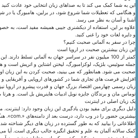
این به شما کمک می کند تا به صداهای زبان انتخابی خود عادت کنید و د
و هنگامی که تعطیلات شما شروع شود، در برلین، هامبورگ یا در ش
آشنا و آسان به نظر می رسد.
علاوه بر این، استفاده از دیکشنری جیبی همیشه مفید است، به خصوص
و دایره لغات خود را غنی کنید.
چرا در سفر به آلمانی صحبت کنیم؟
این زبان بیشترین صحبت در اروپا است
کمتر از 100 میلیون نفر در سراسر جهان به آلمانی تسلط دارن
جمله سوئیس، بلژیک، لوکزامبورگ، لیختن اشتاین و اتریش است و هم
صحبت می شود. همانطور که می بینید، صحبت کردن به این زبان او
افزایش فرصت های تجاری شما در کشورهای اروپایی و آفریقایی و د
زبان رسمی چهارمین اقتصاد بزرگ جهان و قدرت پیشرو در اروپا نیز یک
توماس مان و برندگان جایزه نوبل ادبیات هاینریش بل است. و هرتا م
یک زبان اصلی در اینترنت
بیشترین ح
اطلاعاتی را بیابید که به طور گسترده در زبان های دیگر شناخته شده
کمک سالانه آلمان به علم و تحقیق انگیزه جالب دیگری است. آیا می 
این زبان نوشته می شود؟ این کشور یکی از پیشتازان تحقیق و نوآ