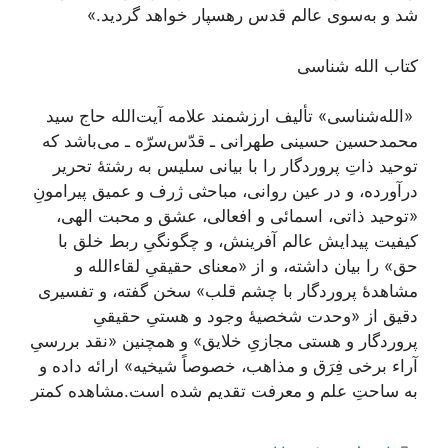
شد و به‌سوی عالم قدس رهسپار خواهد گردید.»
کتاب الله شناسی
«الله‌شناسی» تألیف ارزشمند علامه آیت‌الله حاج سید
محمد‌حسین حسینی طهرانی ـ قدّس‌سرّه ـ می‌باشد که
توحید ذاتِ پروردگار را با بیانی سلیس به رشتۀ تحریر
درآورده، و در عین روانی، مباحثی ژرف و عمیق پیرامونِ
«توحید ذاتی، اسمائی و افعالی، عشق و محبت الهی،
کیفیت پیدایش عالم آفرینش، و چگونگیِ ربط خلق با
حق» را بیان داشته، و از «معنای حقیقیِ لقاء‌الله و
مشاهدۀ پروردگار با چشم قلب» سخن گفته، و تفسیری
دقیق از «وحدت شخصیۀ وجود و هستیِ حقیقیِ
پروردگار و هستی مجازیِ خلایق» و همچنین «نقد بررسیِ
آراء برخی فِرَق و مذاهب، خصوصاً شیخیه» ارائه داده و
به ساحتِ علم و معرفت تقدیم شده است.
مشاهده کمتر