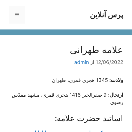
رش
ه
پرس آنلاین
فهرست
حتوا
علامه طهرانی
12/06/2022
از
admin
ولادت:
1345 هجری قمری، طهران
ارتحال:
9 صفرالخیر 1416 هجری قمری، مشهد مقدّس
رضوی
اساتید حضرت علامه: