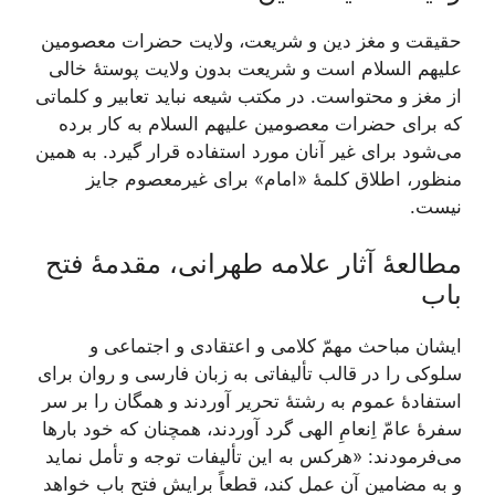
حقیقت و مغز دین و شریعت، ولایت حضرات معصومین
علیهم السلام است و شریعت بدون ولایت پوستۀ خالی
از مغز و محتواست. در مکتب شیعه نباید تعابیر و کلماتی
که برای حضرات معصومین علیهم السلام به کار برده
می‌شود برای غیر آنان مورد استفاده قرار گیرد. به همین
منظور، اطلاق کلمۀ «امام» برای غیرمعصوم جایز
نیست.
مطالعۀ آثار علامه طهرانی، مقدمۀ فتح
باب
ایشان مباحث مهمّ کلامی و اعتقادی و اجتماعی و
سلوکی را در قالب تألیفاتی به زبان فارسی و روان برای
استفادۀ عموم به رشتۀ تحریر آوردند و همگان را بر سر
سفرۀ عامّ اِنعامِ الهی گرد آوردند، همچنان که خود بارها
می‌فرمودند: «هرکس به این تألیفات توجه و تأمل نماید
و به مضامین آن عمل کند، قطعاً برایش فتح باب خواهد