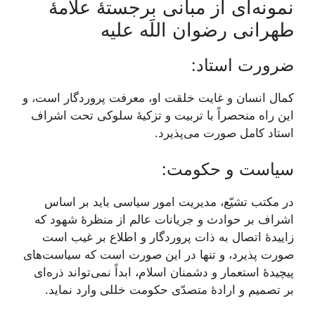
نمونه‌ای از مبانی برجستۀ علامۀ
طهرانی رضوان اللَه علیه
ضرورت استاد:
کمال انسان و غایت خلقت او، معرفت پروردگار است، و
این راه منحصراً با تربیت و تزکیۀ سلوکی تحت اشراف
استاد کامل صورت می‌پذیرد.
سیاست و حکومت:
در مکتب تشیّع، مدیریت امور سیاسی باید بر اساس
اشراف بر حوادث و جریانات عالم از منظرۀ شهود که
زاییدۀ اتصال به ذات پروردگار و اطلاع بر غیب است
صورت پذیرد، و تنها در این صورت است که سیاست‌های
پیچیدۀ استعمار و دشمنان اسلام، ابداً نمی‌تواند ذره‌ای
بر تصمیم و ارادۀ متصدّی حکومت خللی وارد نماید.