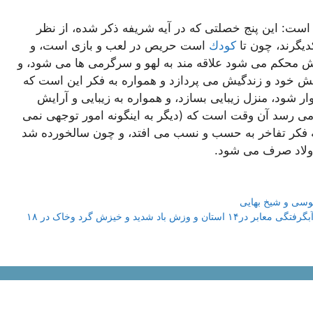
ه است: اين پنج خصلتى كه در آيه شريفه ذكر شده، از نظر
يگرند، چون تا
كودك
است حريص در لعب و بازى است، و
 محكم مى شود علاقه مند به لهو و سرگرمى ها مى شود، و
يش خود و زندگيش مى پردازد و همواره به فكر اين است كه
 شود، منزل زيبايى بسازد، و همواره به زيبايى و آرايش
ى رسد آن وقت است كه (ديگر به اينگونه امور توجهى نمى
 به فكر تفاخر به حسب و نسب مى افتد، و چون سالخورده شد
ولاد صرف مى شود.
وسی و شیخ بهایی
سازمان هواشناسی نسبت به رگبار و رعد و برق و آبگرفتگی معابر در۱۴ استان و وزش باد شدید و خیزش گرد وخاک در ۱۸