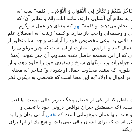
 وَ تَفَاخُرٌ بَيْنَكُمْ وَ تَكَاثُرٌ فِي اَلْأَمْوَالِ وَ اَلْأَوْلاَدِ… } كلمه” لعب “به
 نظام آن آشنايى دارند، مانند الك‌دولك و نظاير آن) كه
انجام مى‌دهند. و كلمه”
لهو
“به معناى هر عمل سرگرم
ى و وظيفه‌اى واجب باز بدارد. و كلمه” زينت “به اصطلاح علم
ا فلانى به نوعى مخصوص خود را آراسته، و چه بسا منظور از
مال كنند و” آرايش “،عبارت از آن است كه چيز مرغوبى را
ى كه از اين ضميمه حاصل شده مجذوب آن چيز شوند، (مثلا
 جواهرات و يا رنگهاى سرخ و سفيدى خود را جلوه دهد، و از
طورى كه بيننده مجذوب جمال او شود). و” تفاخر “به معناى
ر اموال و اولاد “به اين معنا است كه شخصى به ديگرى فخر
طل كه از يكى از خصال پنجگانه زير خالى نيست: يا لعب
ت، (كه حقيقتش جبران نواقص درونى خود با تجمل و
 و همه اينها همان موهوماتى است كه
نفس
آدمى بدان و يا به
ئل است كه براى انسان باقى نمى‌ماند، و هيچ يك از آنها براى
كند.