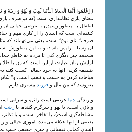
{ اِعْلَمُوا أَنَّمَا اَلْحَيَاةُ اَلدُّنْيَا لَعِبٌ وَ لَهْوٌ وَ زِينَةٌ
معناى بازى نظامدارى است (كه دو طرف بازى به
اطفال به منظور رسيدن به غرضى خيالى آن را 
كننده‌اى است كه انسان را از كارى مهم و حيات
صرف” بناى نوع” است، يعنى مى‌فهماند كه مثل
آن وسيله آرايش باشد، و به اين منظورش استع
ضميمه چيز ديگرى كنى تا مردم به خاطر جمال
آرايش زنان عبارت از اين است كه زن با طلا و
ضميمه كردن آنها به خود جمالى كسب كند، به 
مباهات كردن به حسب و نسب است. و” تكاثر د
بفروشد كه من مال و
فرزند
بيشترى دارم.
و زندگى
دنيا
عرضى است زائل، و سرابى است با
و بازى است، يا لهو و سرگرم كننده، يا
زينت
اس
مشاطه‌گرى است)، يا تفاخر است، و يا تكاثر،
بعضى از آنها علاقه مى‌بندد، امورى خيالى و زا
انسان كمالى نفسانى و خيرى حقيقى جلب نمى‌