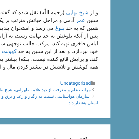
و از
شيخ بهايى
(رحمه اللَّه) نقل شده كه گفت
سنين
عمر
آدمى و مراحل حياتش مترتب بر يكد
همين كه به حد
بلوغ
مى رسد و استخوان بنديش
پس از آنكه بلوغش به حد نهايت رسيد، به آرا
لباس فاخرى تهيه كند، مركب جالب توجهى سوار
خود بپردازد، و بعد از اين سنين به حد
كهولت
م
كند، و برايش قانع كننده نيست، بلكه) بيشتر
همه كوشش و تلاشش در بيشتر كردن مال و ا
دسته‌ها
Uncategorized
ناوبری
مراتب علم و معرفت از دید علامه طهرانی، شیخ ط
نوشته‌ها
استان هشدار داد.