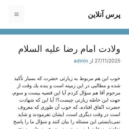
رش
ه
پرس آنلاین
فهرست
حتوا
ولادت امام رضا علیه السلام
27/11/2025
از
admin
خوب این هم مربوط به زیارتی حضرت كه بسیار تأكید
شده و مطالبی در این زمینه است و بنده یك وقت از
مرحوم آقا هم سؤال كردم آیا این قضیه بیست و سوم،
جهت این خاصّه زیارتی چیست؟! آیا این كه شهادت
حضرت اتّفاق افتاده، كه خوب آن طوری كه معروف
است در وقت دیگری است، ایشان نفرمودند و شاید
نمی‌بایستی این مسئله را بیان كنند و سؤال ما را پاسخ
ندادند. به علت این بیست و سوم، همین طور به نحو