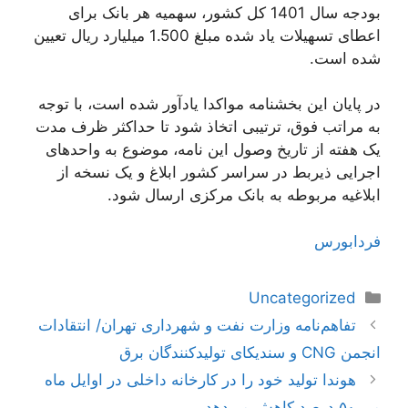
بودجه سال 1401 کل کشور، سهمیه هر بانک برای
اعطای تسهیلات یاد شده مبلغ 1.500 میلیارد ریال تعیین
شده است.
در پایان این بخشنامه مواکدا یادآور شده است، با توجه
به مراتب فوق، ترتیبی اتخاذ شود تا حداکثر ظرف مدت
یک هفته از تاریخ وصول این نامه، موضوع به واحدهای
اجرایی ذیربط در سراسر کشور ابلاغ و یک نسخه از
ابلاغیه مربوطه به بانک مرکزی ارسال شود.‏‏‏‏‏‏‏‏‏‏
فردابورس
دسته‌ها
Uncategorized
ناوبری
تفاهم‌نامه وزارت نفت و شهرداری تهران/ انتقادات
نوشته‌ها
انجمن CNG و سندیکای تولیدکنندگان برق
هوندا تولید خود را در کارخانه داخلی در اوایل ماه
می ۵۰ درصد کاهش می‌دهد.