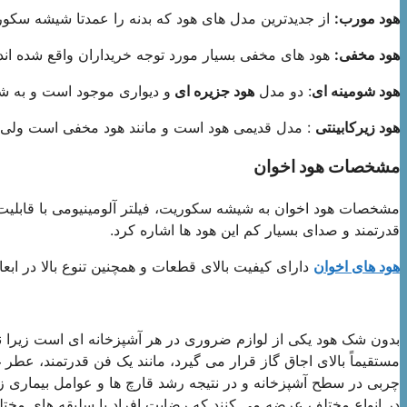
هود مورب:
از جدیدترین مدل های هود که بدنه را عمدتا شیشه سکو
هود مخفی:
هود های مخفی بسیار مورد توجه خریداران واقع شده اند
هود شومینه ای
: دو مدل
هود جزیره ای
و دیواری موجود است و به شکل حرف T
هود زیرکابینتی
: مدل قدیمی هود است و مانند هود مخفی است ول
مشخصات هود اخوان
مشخصات هود اخوان به شیشه سکوریت، فیلتر آلومینیومی با قابل
قدرتمند و صدای بسیار کم این هود ها اشاره کرد.
هود های اخوان
دارای کیفیت بالای قطعات و همچنین تنوع بالا در ابع
بدون شک هود یکی از لوازم ضروری در هر آشپزخانه ای است زیرا 
مستقیماً بالای اجاق گاز قرار می گیرد، مانند یک فن قدرتمند، عطر 
چربی در سطح آشپزخانه و در نتیجه رشد قارچ ها و عوامل بیماری زا 
در انواع مختلف عرضه می کنند که رضایت افراد با سلیقه های مخت