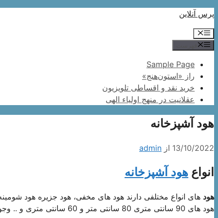
پرش
پرس آنلاین
به
فهرست
محتوا
فهرست
Sample Page
راز «استون‌هنج»
خرید نقد و اقساطی تلویزیون
عقلانیت در منهج اولیاء الهی
هود آشپزخانه
13/10/2022
از
admin
انواع
هود آشپزخانه
هود
های انواع مختلفی دارند هود های مخفی، هود جزیره هود شومینه ا
هود های 90 سانتی متری 80 سانتی متر و 60 سانتی متری و .. وجود دارد.