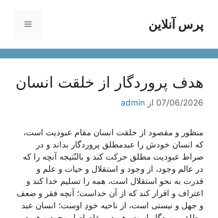
رش
ه
پرس آنلاین
فهرست
حتوا
هدف پروردگار از خلقت انسان
07/06/2026
از
admin
منظور و مقصود از خلقت انسان مقام عبودیت است،
كه انسان خودش را عبدمطلق پروردگار بداند و در
صراط عبودیت مطلق حركت كند و
بالنّتیجه
آنچه را كه
در عالم وجود، از وجود و استقلال و حیات و علم و
قدرت به نحو استقلال است، همه را تسلیم خدا كند و
اعتراف و اقرار كند كه از آن خداست؛ آنچه فقر و ضعف
و جهل و نیستی است، از ناحیه خودِ اوست؛ انسان عبد
مطلقِ پروردگار است، هم در مقام اصل وجود و هم در