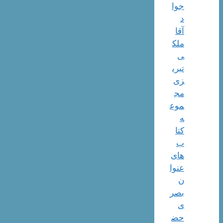
جوا
د
آقا
ملک
ی
تبری
زی
مج
موع
ه
کتا
ب
های
عنوا
ن
بصر
ی
حض