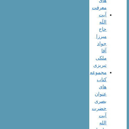
های
معرفت
آیت
اللَه
حاج
میرزا
جواد
آقا
ملکی
تبریزی
مجموعه
کتاب
های
عنوان
بصری
حضرت
آیت
الله