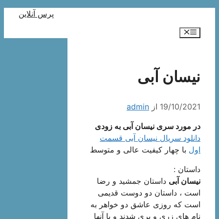
رش
پرس آنلاین
ه
فهرست
حتوا
نیسان آبی
19/10/2021
از
admin
در مورد سری نیسان آبی به زودی
دانلود سریال نیسان آبی قسمت
اول
با چهار کیفیت عالی و متوسط
داستان :
نیسان آبی
داستان جمشید و رضا
است ، داستان دو دوست قدیمی
است که روزی عاشق دو خواهر به
نام های زری و پری شدند و با آنها