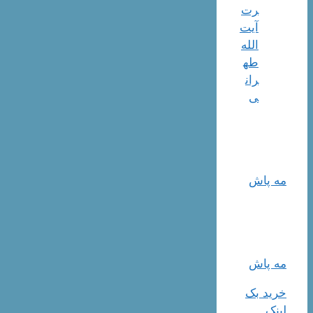
رت
آیت
الله
طه
ران
ی
مه پاش
مه پاش
خرید بک
لینک