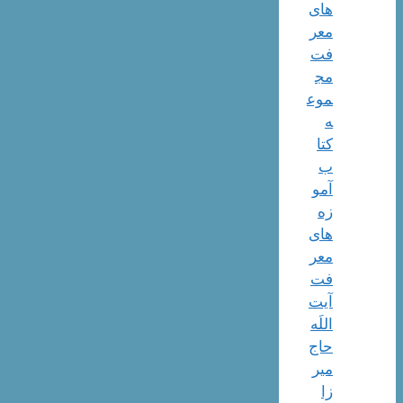
های
معر
فت
مج
موع
ه
کتا
ب
آمو
زه
های
معر
فت
آیت
اللَه
حاج
میر
زا