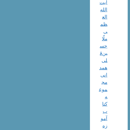
آیت‌
الله‌
الع
ظم
ی
ملّا
حس
ین‌ق
لی
همد
انی
مج
موع
ه
کتا
ب
آمو
زه