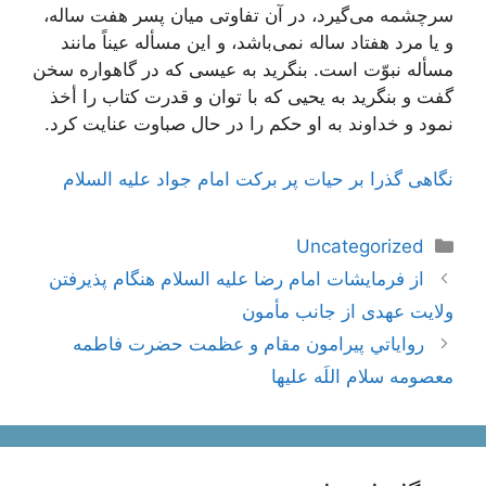
سرچشمه مى‌گيرد، در آن تفاوتى ميان پسر هفت ساله،
و يا مرد هفتاد ساله نمى‌باشد، و اين مسأله عيناً مانند
مسأله نبوّت است. بنگريد به عيسى كه در گاهواره سخن
گفت و بنگريد به يحيى كه با توان و قدرت كتاب را أخذ
نمود و خداوند به او حكم را در حال صباوت عنايت كرد.
نگاهی گذرا بر حیات پر برکت امام جواد علیه السلام
دسته‌ها
Uncategorized
ناوبری
از فرمایشات امام رضا علیه السلام هنگام پذیرفتن
نوشته‌ها
ولایت عهدی از جانب مأمون
رواياتي پيرامون مقام و عظمت حضرت فاطمه
معصومه سلام اللَه عليها