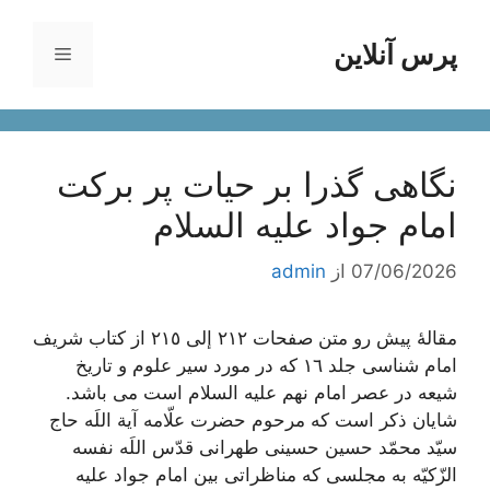
رش
ه
پرس آنلاین
فهرست
حتوا
نگاهی گذرا بر حیات پر برکت
امام جواد علیه السلام
07/06/2026
از
admin
مقالۀ پیش رو متن صفحات ٢١٢ إلی ٢١٥ از کتاب شریف
امام شناسی جلد ١٦ که در مورد سیر علوم و تاریخ
شیعه در عصر امام نهم علیه السلام است می باشد.
شایان ذکر است که مرحوم حضرت علّامه آیة اللَه حاج
سیّد محمّد حسین حسینی طهرانی قدّس اللَه نفسه
الزّکیّه به مجلسی که مناظراتی بین امام جواد علیه