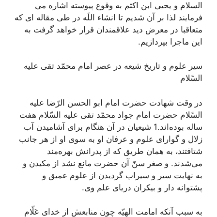
السلام و یحیی ابن اکثم به وقوع پیوسته اشاره می
فرمایند لذا بر آن شدیم تا انشاء اللَه در طی مقاله ای که
متعاقبا در معرض دید علاقمندان قرار خواهد گرفت به
این ماجرا بپردازیم.
سير علوم و تاريخ شيعه در عصر امام محمّد تقى عليه
السّلام‌
در وقت شهادت حضرت امام ابو الحسن الرّضا عليه
السّلام حضرت امام جواد محمّد تقى عليه السّلام هفت
ساله بوده‌اند.1 شيعيان در آن هنگام براى آشاميدن آب
زلال و گواراى علوم و عرفان او به سوى او از هر جانب
شتافتند، به همان طريق كه از پدرانش بهره‌مند
مى‌شدند. و صغر سنّ آن حضرت مانع نشد از مكيدن و
به نهايت سير و سيراب گرديدن از علوم عميق و
پشتوانه دار و بيكران درياى علم وى.
به سبب آنكه امامت الهيّه چون منابعش از خداى عَلّام