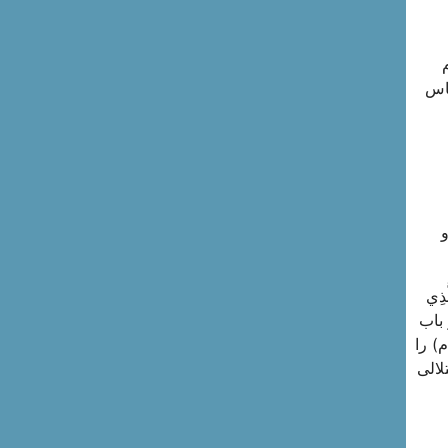
م
ساس
و
ذِي
 باب
) را
لالى