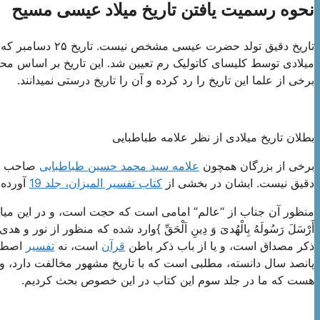
نحوه رسمیت یافتن تاریخ میلاد عیسی مسیح
تاریخ دقیق تولد ح
میلادی توسط کلیسای کاتولیک رم تعیین شد. این تاریخ بر اساس 
برخی از علما این تاریخ را رد کرده و آن را تاریخ درستی نمیدانند.
بطلان تاریخ میلادی از نظر علامه طباطبایی
برخی از بزرگان همچون
علامه سید محمد حسین طباطبایی
صاحب
دقیق نیست. ایشان در بخشی از
کتاب تفسیر المیزان، جلد 19
آورده
منظور آن جناب از “عالم” امامى است كه حجت است، و در اين ميان رواياتى‌ در تفسير 
أَرْسَلَ رَسُولَهُ بِالْهُدىَ وَ دِينِ اَلْحَقِّ }وارد شده كه منظور از نور و 
ذكر مصداق است، و يا از باب ذكر باطن
قرآن
است، نه
تفسير
اصطلا
پانصد سال دانسته، مطلبى است كه با تاريخ مشهور مخالفت دارد، ولى
هست كه ما در جلد سوم اين كتاب در اين خصوص بحث كرديم.