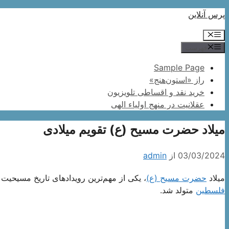
پرش
پرس آنلاین
به
فهرست
محتوا
فهرست
Sample Page
راز «استون‌هنج»
خرید نقد و اقساطی تلویزیون
عقلانیت در منهج اولیاء الهی
میلاد حضرت مسیح (ع) تقویم میلادی
03/03/2024
از
admin
میلاد
حضرت مسیح (ع)
، یکی از مهم‌ترین رویدادهای تاریخ مسیحی
فلسطین
متولد شد.