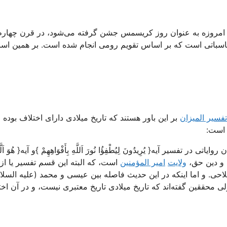
ضرت عیسی مشخص نیست. تاریخ ۲۵ دسامبر که امروزه به عنوان روز کریسمس جشن گرفته می‌شود، در قرن چهار
محاسباتی است که بر اساس تقویم رومی انجام شده است. بر همین ا
تفسیر المیزان
بر این باور هستند که تاریخ میلادی دارای اختلاف بوده 
 است:
آيه‌{ يُرِيدُونَ لِيُطْفِؤُا نُورَ اَللَّهِ بِأَفْوَاهِهِمْ }و آيه‌{ هُوَ اَلَّ
هدى و دين حق،
ولايت
امير المؤمنين
است، كه البته اين قسم تفسير يا از
حى. و اما اينكه در اين حديث فاصله بين عيسى و محمد (علیه السلام
 محققين گفته‌اند كه تاريخ ميلادى تاريخ معتبرى نيست، و در آن اخت