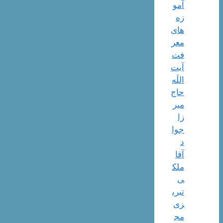
آمو
زه
های
معر
فت
آیت
اللَه
حاج
میر
زا
جوا
د
آقا
ملک
ی
تبری
زی
مج