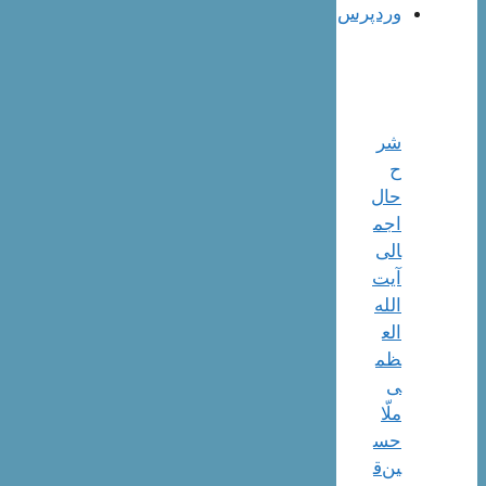
وردپرس
شر
ح
حال
اجم
الی
آیت‌
الله‌
الع
ظم
ی
ملّا
حس
ین‌ق