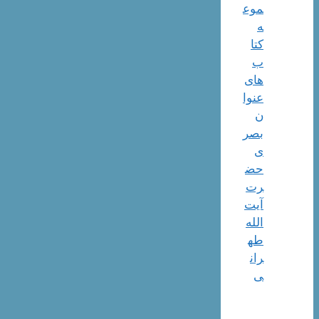
موع
ه
کتا
ب
های
عنوا
ن
بصر
ی
حض
رت
آیت
الله
طه
ران
ی