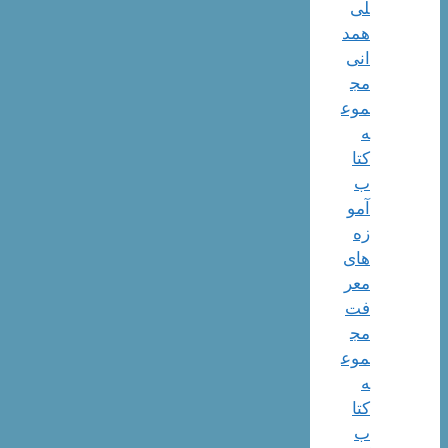
لی
همد
انی
مج
موع
ه
کتا
ب
آمو
زه
های
معر
فت
مج
موع
ه
کتا
ب