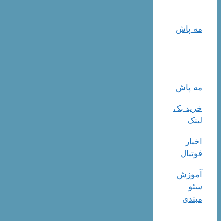
مه پاش
مه پاش
خرید بک
لینک
اخبار
فوتبال
آموزش
سئو
مبتدی