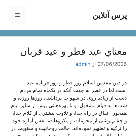
رش
ه
پرس آنلاین
فهرست
حتوا
معناي‌ عيد فطر و عيد قربان
07/06/2026
از
admin
در دين مقدس اسلام روز فطر و روز قربان، عيد
است.اما در فطر به جهت‌ آنکه در يکماه تمام مردم
دست از زياده‌ روى در شهوات برداشته، روزها روزه، و
شب‌ها به قيام مشغول، و با بهره‌هائى بيش از ساير ايام
همچون انفاق در راه خدا، و تلاوت بيشترى از کلام خدا،
و چشم‌پوشى از محرمات و مکروهات، نفس اماره خود
را تزکيه و تطهير نموده‌اند، حالت روحانيت و معنويت در
ايشان بالا رفته است، و سبکى و تجرد و امکان عروج به