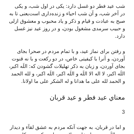
شب عيد فطر دو غسل دارد: يکى در اول شب، و يکى
در آخر شب، و آن شب احياء و زنده‌دارى است‌يعنى تا به
صبح به عبادت و قيام و ذکر و ياد محبوب و معشوق ازلى
و حبيب سرمدى مشغول بودن، و در روز عيد نيز غسل
دارد.
و رفتن براى نماز عيد، و با تمام مردم در صحرا بجاى
آوردن، و آنرا با کيفيتى خاص، در دو رکعت و با نه قنوت
بجاى آوردن، و زبان به ذکر تهليلات گشودن که:
اللَه اکبر،
اللَه اکبر، لا اله الا اللَه و اللَه اکبر، اللَه اکبر، و لله الحمد
و الحمد لله على ما هدانا و له الشکر على ما اولانا.
معناي‌ عيد فطر و عيد قربان
3
و اما در قربان، به جهت آنکه مردم به عشق لقآء و ديدار