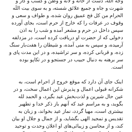
وجه اللَه، دست از خانه و لانه و وطن و کسب و کار و
شهرت و جاه و جميع علائق شسته، و به سوى بيت اللَه
الحرام من کل فج عميق روان شده، و طواف و سعى و
وقوف در عرفات را که خارج از حرم است، بجاى آورده
سپس داخل در حرم و مشعر آمده و شب را به اذن
دخولى که از حضرت او دريافت کرده است، در مزدلفه
آرميده، و سپس به منى آمده، و شيطان را هفت‌بار سنگ
زده، و قربانى کرده، و سر تراشيده، و در اين مدت پاى و
سر برهنه به دنبال حبيب در جستجو و در تکاپو بوده
است.
اينک جاى آن دارد که موقع خروج از احرام است، به
شکرانه قبولى اعمال و پذيرش اين اعمال سخت، و در
عين حال شيرين و لذت‌بخش عيد بگيرد، و الحمد لله
بگويد، و به مراسم عيد که آنهم باز ذکر خدا و تطهير
بيشترى است، مهيا گردد، نماز عيد بخواند، و زبان به
تقديس و تمجيد الهى بگشايد، و از جمال و جلال او بيان
کند، و از محاسن و زيبائى‌هاى او اعلان وحدت و توحيد