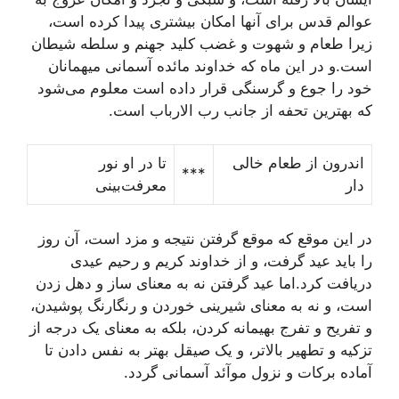
عوالم قدس براى آنها امکان بيشترى پيدا کرده است،
زيرا طعام و شهوت و غضب کليد جهنم و سلطه شيطان
است.و در اين ماه که خداوند مائده آسمانى ميهمانان
خود را جوع و گرسنگى قرار داده است معلوم مى‌شود
که بهترين تحفه از جانب رب الارباب است.
اندرون از طعام خالى
تا در او نور
***
دار
معرفت‌بينى
در اين موقع که موقع گرفتن نتيجه و مزد است، آن روز
را بايد عيد گرفت، و از خداوند کريم و رحيم عيدى
دريافت کرد.اما عيد گرفتن نه به معناى ساز و دهل زدن
است، و نه به معناى شيرينى خوردن و رنگارنگ پوشيدن،
و تفريح و تفرج بهيمانه کردن، بلکه به معناى يک درجه از
تزکيه و تطهير بالاتر، و يک صيقل بهتر به نفس دادن تا
آماده برکات و نزول موآئد آسمانى گردد.