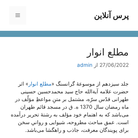
رش
ه
پرس آنلاین
فهرست
حتوا
مطلع انوار
27/06/2022
از
admin
جلد سیزدهم از موسوعۀ گرانسنگ «
مطلع انوار
» اثر
حضرت علامه آیة‌الله حاج سید محمدحسین حسینی
طهرانی قدّس سرّه، مشتمل بر متنِ مواعظِ مؤلّف در
ماه رمضان سال 1370 ه. ق در مسجد قائم طهران
می‌باشد که به اهتمام خود مؤلف به رشتۀ تحریر درآمده
است. عمق مباحث مطروحه، شیوایی و روانیِ سخن
برای پویندگان معرفت، جاذب و راهگشا می‌باشد.