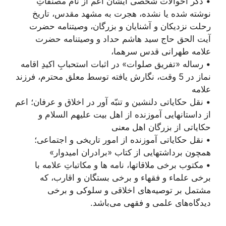
• ذکر احوالات شخصی ایشان اعم از نام مصنّفاتِ
نوشته شده یا نشده، هجرت به مشهد مقدس، تاریخ
رحلت نزدیکان و آشنایان و بزرگان، وصیتنامه حضرت
آیت الحق حاج سید هاشم حداد و وصیتنامه حضرت
علامه طهرانی قدس سرهما،
• رساله «تفریق صلوات» در اثبات استحبابِ اکیدِ اقامه
نماز در 5 وقت، نگارش یافته توسط معلق محترم، فرزند
علامه
• نقل حکایاتی دلنشین و تنبّه آور در اخلاق و عرفان؛ اعم
از داستانهایی آموزنده از اهل بیت علیهم السلام و
حکایاتی از بزرگان اهل معنی
• نقل حکایاتی آموزنده از امور تاریخی و اجتماعی؛
همچون برداشتهایی از کتاب «برادران امیدوار»
• مکتوب برخی ملاقاتها، نامه ها و مکاتباتِ علامه با
برخی علماء و فقهاء و برخی بستگان و اقارب، که
مشتمل بر توصیه‌های اخلاقی و سلوکی و برخی
دیدگاه‌های علمی و فقهی می‌باشد.