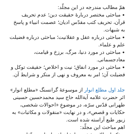
همّ مطالب مندرجه در این مجلّد:
• مباحثی مختصر دربارۀ حقیقت دین؛ عدم تحریف
قرآن، تحریف کتب مقدّس ادیان؛ عصمت انبیاء و پاسخ
به شبهات.
• مباحثی درباره عقل و عقلانیت؛ مباحثی درباره فضیلت
علم و علماء.
• مباحثی در مورد دنیا، مرگ، برزخ و قیامت،
معاد‌جسمانی.
• مباحثی در مورد انفاق؛ نیت و اخلاص؛ حقیقت توکل و
فضیلت آن؛ امر به معروف و نهی از منکر و شرایط آن.
جلد اول مطلع انوار
از موسوعۀ گرانسنگ «مطلع انوار»
اثر حضرت علامه آیة‌الله حاج سید محمدحسین حسینی
طهرانی قدّس سرّه، در موضوعِ «احوالات شخصی،
حکایات و قصص»، و در نهایت «منقولات و مکاتبات» به
زیور طبع آراسته شده است.
اهم مباحث این مجلّد: