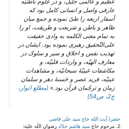
عظیم و عالمی جلیل، و در علوم باطنیّه
عارفی واصل و انسانی کامل بود که
أسفار اربعه را طیّ نموده و جمع میان
ظاهر و باطن و شریعت و طریقت، او را
به تمام معنی الکلمه به وادی حقیقت
علی‌التّحقیق رهبری نموده بود. ایشان در
تهذیب‌ نفس‌ و اخلاق‌ و سیر و سلوک‌ در
معارف‌ الهیّه، و واردات‌ قلبیّه‌، و
مکاشفات‌ غیبیّۀ سبحانیّه‌، و مشاهدات‌
عینیّه‌، فرید عصر و حَسنۀ دهر و سلمان‌
زمان‌ و ترجُمان‌ قرآن‌ بود.»
(مطلع انوار،
ج2، ص54)
حضرا آیت الله حاج سید علی قاضی
2. مرحوم حاج
سید هاشم حدّاد
رضوان اللَه علیه: