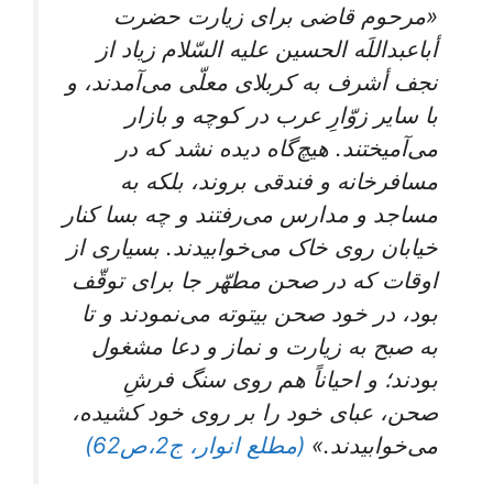
«مرحوم قاضی برای زیارت حضرت
أباعبداللَه الحسین علیه السّلام زیاد از
نجف أشرف به کربلای معلّی می‌آمدند، و
با سایر زوّارِ عرب در کوچه و بازار
می‌آمیختند. هیچ‌گاه دیده نشد که در
مسافرخانه و فندقی بروند، بلکه به
مساجد و مدارس می‌رفتند و چه بسا کنار
خیابان روی خاک می‌خوابیدند. بسیاری از
اوقات که در صحن مطهّر جا برای توقّف
بود، در خود صحن بیتوته می‌نمودند و تا
به صبح به زیارت و نماز و دعا مشغول
بودند؛ و احیاناً هم روی سنگ فرشِ
صحن، عبای خود را بر روی خود کشیده،
می‌خوابیدند.»
(مطلع انوار، ج2،ص62)