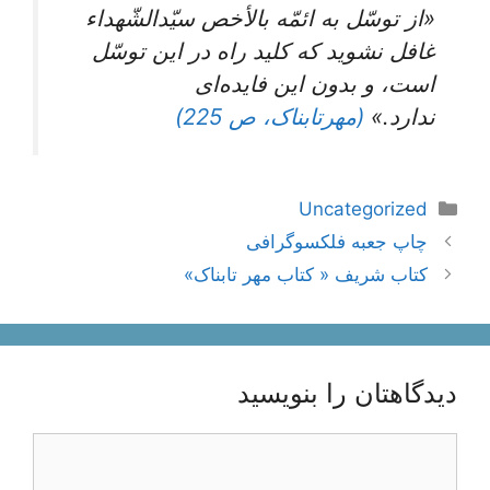
«از توسّل به ائمّه بالأخص سیّدالشّهداء
غافل نشوید که کلید راه در این توسّل
است، و بدون این فایده‌ای
ندارد.»
(مهرتابناک، ص 225)
دسته‌ها
Uncategorized
ناوبری
چاپ جعبه فلکسوگرافی
نوشته‌ها
کتاب شریف « کتاب مهر تابناک»
دیدگاهتان را بنویسید
دیدگاه