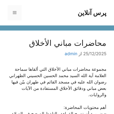
رش
ه
پرس آنلاین
فهرست
حتوا
محاضرات مباني الأخلاق
25/12/2025
از
admin
مجموعة محاضرات مباني الأخلاق التي ألقاها سماحة
العلامة آية الله السيد محمد الحسين الحسيني الطهراني
رضوان الله عليه في مسجد القائم في طهران بيّن فيها
بعض مباني ودقائق الأخلاق المستفادة من الآيات
والروايات.
أهم محتويات المحاضرة:
– ضرورة أن تصبح القراءة والتلفظ الصحيح في الصلاة