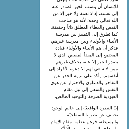
للإنسان أن ينسب الخير الصادر عنه
إلى نفسه، إذ لا نعمة ولا خير إلا من
الله تعالى وحده؛ لأنه هو صاحب
الفيض والعطاء المطلق ذاتاً وحقيقة.
كما تطرق إلى التمييز بين مدرسة
الأنبياء والأولياء وبين مدرسة غيرهم،
فذكر أن هم الأنبياء والأولياء قيادة
المجتمع إلى المبدأ المفيض الذي لا
يصدر الخير إلا عنه، بخلاف غيرهم
ممن لا سعي لهم الا دعوة الأفراد إلى
أنفسهم. وأكد على لزوم الحذر عن
التفاخر والدعاوى والاحتراز عن هوى
النفس والسعي إلى نيل مقام
العبودية الصرفة والتوحيد الخالص.
إنّ النظرة الواقعيّة إلى عالم الوجود
تختلف عن نظرتنا السطحيّة
والبسيطة، فرغم عظمة مقام الإمام
والمعاجز التي تصدر منه، إلّا أنّه