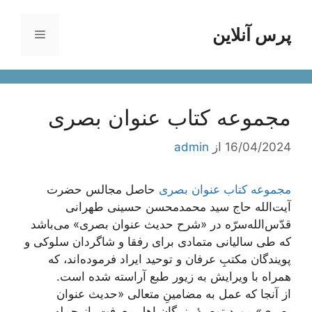
رش
ه
پرس آنلاین
فهرست
حتوا
مجموعه کتاب عنوان بصری
16/04/2024
از
admin
مجموعه کتاب عنوان بصری
حاصل مجالس حضرت
آیت‌الله حاج سید محمدمحسن حسینی طهرانی
قدّس‌الله‌سرّه در «شرح حدیث عنوان بصری» می‌باشد
که طی سالیانی متمادی برای رفقا و شاگردان سلوکی و
پویندگان مکتبِ عرفان و توحید ایراد فرموده‌اند، که
همراه با ویرایش به زیور طبع آراسته شده است.
از آنجا که عمل به مضامینِ متعالی «حدیث عنوان
بصری» مورد توصیۀ بزرگان اهل معرفت، از جمله