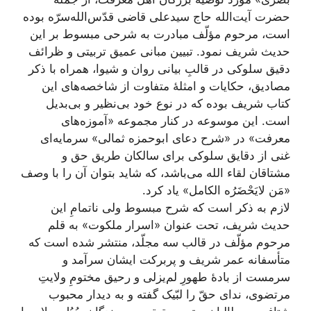
حضرت آیت‌الله حاج سید‌علی قاضی قدّس‌الله‌سرّه بوده‌
است، مرحوم مؤلّف مبادرت به شرحی مبسوط بر این
حدیث شریف نمود. تبیین مبانی عمیق تربیتی و ظرائف
دقیق سلوکی در قالبِ بیانی روان و شیوا، همراه با ذکر
مصادیق، حکایات و امثلۀ متفاوت از شاخصه‌های این
کتاب شریف بوده که در نوع خود بی‌نظیر و بی‌بدیل
است. این موسوعه در کنار مجموعه «آموزه‌های
معرفت» در «شرح دعای ابوحمزه ثمالی» سرمایه‌ای
غنی از دقایق سلوکی برای سالکان طریق حق و
مشتاقان لقاء الله می‌باشد، که شاید بتوان آن را با وصف
«مَن لایَحْضَرُه الکامل» یاد کرد.
لازم به ذکر است که شرح مبسوط ولی ناتمامِ این
حدیث شریف، تحت عنوان «اسرار ملکوت» به قلم
مرحوم‌ مؤلّف در قالب سه مجلّد، منتشر شده است که
متأسفانه عمر شریف و پربرکت ایشان سرآمد و
سرمست از بادۀ طهورِ لم‌یزلی و رحیق مختومِ ولایتِ
مرتضوی، ندای حقّ را لبّیک گفته و به دیدار محبوب