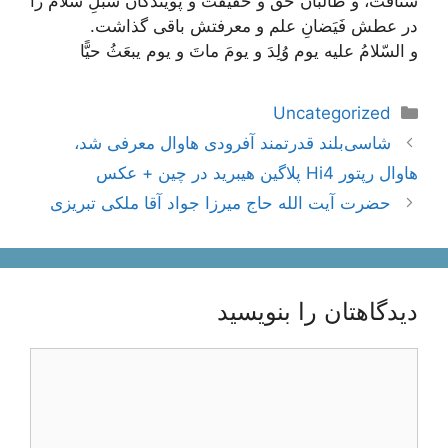
شتافت، و طالبان حق و حقیقت و پویندگان سُبُلِ سلام را
در عطش فَیَضانِ علم و معرفتش باقی گذاشت.
و السّلامُ‏ عليه‏ يوم‏ وُلِدَ و يومَ ماتَ و يوم يبعَثُ حيًّا
دسته‌ها
Uncategorized
ناوبری
شاسی‌بلند قدرتمند آفرودی هاوال معرفی شد،
نوشته‌ها
هاوال رپتور Hi4 پلاگین هیبرید در چین + عکس
حضرت آیت الله حاج ميرزا جواد آقا ملكى تبريزى
دیدگاهتان را بنویسید
دیدگاه