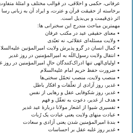
عرفانی، حکمی و اخلاقی، در قوالب مختلف و امثلۀ متفاوت و
برخاسته از حقیقت قرآن و عترت، و ایراد آن به زبانی رسا
اثر ذی‌قیمت و بی‌بدیل است.
مهمترین مباحث مندرج این سخنرانی ها:
• معنای حقیقی عید در مکتب عرفان
• ولایت مسئله‌ای عقلائی، نه تعبّدی
• کمال انسان در گرو پذیرش ولایت امیرالمؤنین علیه‌السلا
• انتقال ولایت رسول‌اللَه به امیرالمؤمنین در روز غدیر
• اولیای‌الهی تنها ادراک‌کنندگان حالِ امیرالمؤمنین در روز غ
• ضرورت حفظ حریم امام علیه‌السلام
• منصب ولایت، منصب تحمّل سختی‌ها
• غدیر، روز آزادی از تعلّقات و افکار باطل
• غدیر، روز شکوفایی عقل و رهایی از نفس
• هدف از غدیر، دعوت به تعقّل و فهم
• تفسیری شیوا از اشعار مولانا دربارۀ عید غدیر
• عبادت منهای ولایت یعنی عبادت یک رُبات
• بندۀ امیرالمؤمنین شدن یعنی آزادی و سعادت
• غدیر روز غلبه عقل بر احساسات