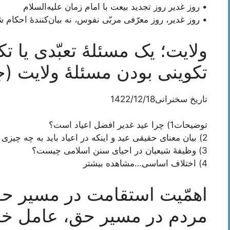
• روز غدیر روز تجدید بیعت با امام زمان علیه‌السلام
• روز غدیر، روز معرّفی مربّی نفوس، نه بیان‌کنندۀ احکام 
ولایت؛ یک مسئلۀ تعبّدی یا تک
تکوینی بودن مسئلۀ ولایت (جل
تاریخ سخنرانی1422/12/18
توضیحات1) چرا عید غدیر افضل اعیاد است؟
2) بیان معنای حقیقی عید و اینکه در اعیاد باید به چه چیزی توجه کرد؟
3) وظیفۀ شیعیان در احیای سنن اسلامی چیست؟
4) اختلاف اساسی…
مشاهده بیشتر
اهمّیت استقامت در مسیر ح
مردم در مسیر حق، عامل خان