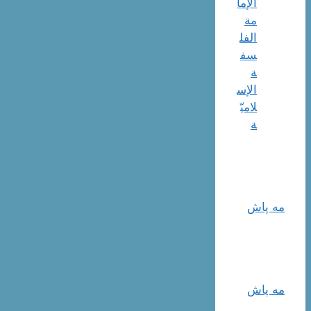
الإما
مة
الفل
سف
ة
الإس
لاميّ
ة
مه پاش
مه پاش