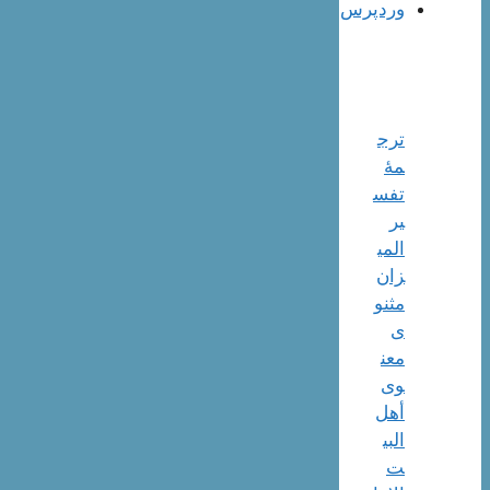
وردپرس
ترج
مۀ
تفس
یر
المی
زان
مثنو
ی
معن
وی
أهل
البي
ت