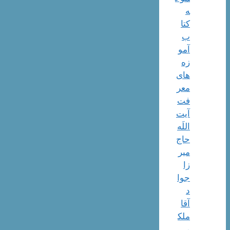
ه
کتا
ب
آمو
زه
های
معر
فت
آیت
اللَه
حاج
میر
زا
جوا
د
آقا
ملک
ی