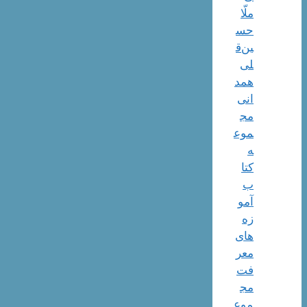
ملّا
حس
ین‌ق
لی
همد
انی
مج
موع
ه
کتا
ب
آمو
زه
های
معر
فت
مج
موع