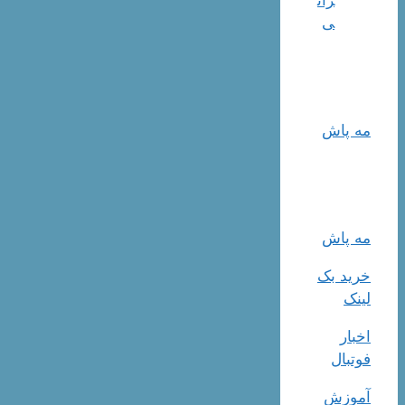
ران
ی
مه پاش
مه پاش
خرید بک
لینک
اخبار
فوتبال
آموزش