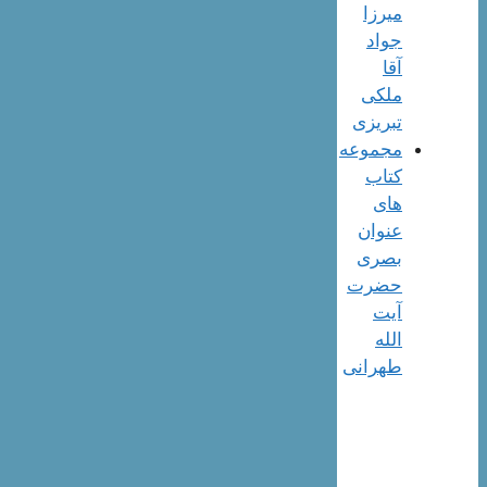
میرزا
جواد
آقا
ملکی
تبریزی
مجموعه
کتاب
های
عنوان
بصری
حضرت
آیت
الله
طهرانی