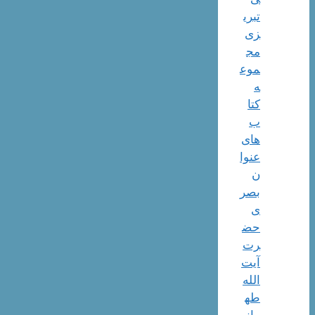
تبری
زی
مج
موع
ه
کتا
ب
های
عنوا
ن
بصر
ی
حض
رت
آیت
الله
طه