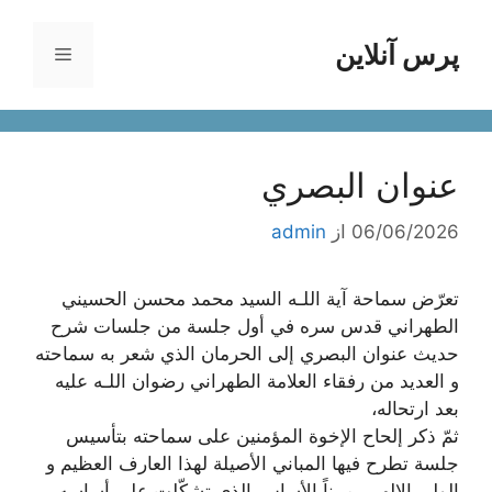
رش
ه
پرس آنلاین
فهرست
حتوا
عنوان البصري
06/06/2026
از
admin
تعرّض سماحة آية اللـه السيد محمد محسن الحسيني
الطهراني قدس سره في أول جلسة من جلسات شرح
حديث عنوان البصري إلى الحرمان الذي شعر به سماحته
و العديد من رفقاء العلامة الطهراني رضوان اللـه عليه
بعد ارتحاله،
ثمّ ذكر إلحاح الإخوة المؤمنين على سماحته بتأسيس
جلسة تطرح فيها المباني الأصيلة لهذا العارف العظيم و
الولي الإلهي، مبيناً الأساس الذي تشكّلت على أساسه