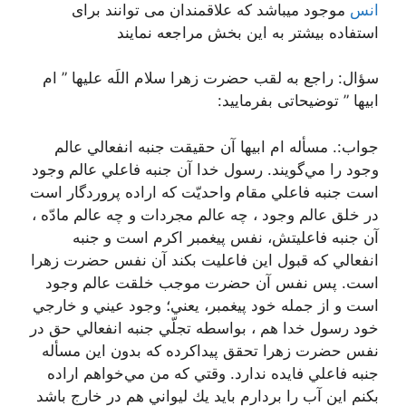
انس
موجود میباشد که علاقمندان می توانند برای
استفاده بیشتر به این بخش مراجعه نمایند
سؤال: راجع به لقب حضرت زهرا سلام اللَه علیها ” ام
ابيها ” توضيحاتی بفرمایید:
جواب:. مسأله ام ابيها آن حقيقت جنبه انفعالي عالم
وجود را مي‌گويند. رسول خدا آن جنبه فاعلي عالم وجود
است جنبه فاعلي مقام واحديّت كه اراده پروردگار است
در خلق عالم وجود ، چه عالم مجردات و چه عالم مادّه ،
آن جنبه فاعليتش، نفس پيغمبر اكرم است و جنبه
انفعالي كه قبول اين فاعليت بكند آن نفس حضرت زهرا
است. پس نفس آن حضرت موجب خلقت عالم وجود
است و از جمله خود پيغمبر، يعني؛ وجود عيني و خارجي
خود رسول خدا هم ، بواسطه تجلّي جنبه انفعالي حق در
نفس حضرت زهرا تحقق پيداكرده كه بدون اين مسأله
جنبه فاعلي فايده ندارد. وقتي كه من مي‌خواهم اراده
بكنم اين آب را بردارم بايد يك ليواني هم در خارج باشد