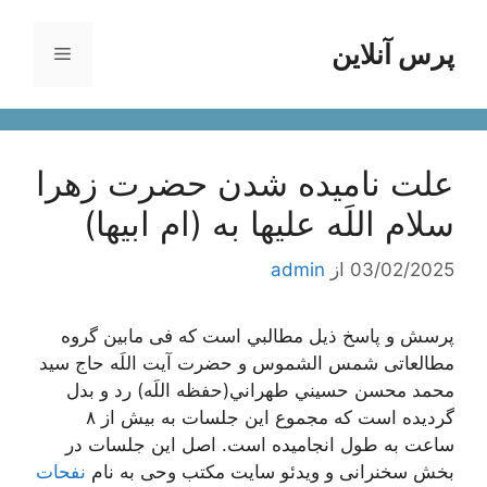
رش
ه
پرس آنلاین
فهرست
حتوا
علت نامیده شدن حضرت زهرا
سلام اللَه عليها به (ام ابیها)
03/02/2025
از
admin
پرسش و پاسخ ذیل مطالبي است که فی مابین گروه
مطالعاتی شمس الشموس و حضرت آیت اللَه حاج سید
محمد محسن حسيني طهراني(حفظه اللَه) رد و بدل
گردیده است که مجموع این جلسات به بیش از ٨
ساعت به طول انجامیده است. اصل این جلسات در
بخش سخنرانی و ویدئو سایت مکتب وحی به نام
نفحات