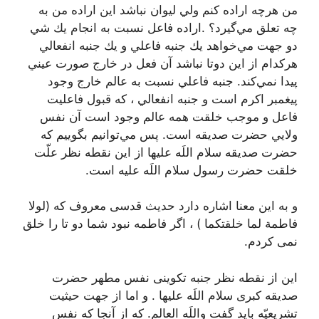
من هرچه اراده كنم ولي ليوان نباشد اين اراده من به
چه تعلق مي‌گيرد؟‌ .اراده فاعل نسبت به انجام يك شي
دو جهت مي‌خواهد يك جنبه فاعلي و يك جنبه انفعالي
هركدام از اين دوتا نباشد آن فعل در خارج صورت عيني
پيدا نمي‌كند. جنبه فاعلي نسبت به عالم خارج وجود
پيغمبر اكرم است و جنبه انفعالي ، که قبول فاعلیت
فاعل و موجب خلقت همه عالم وجود است آن نفس
ولايي حضرت صديقه است. پس مي‌توانيم بگوييم كه
حضرت صديقه سلام اللَه عليها از اين نقطه نظر علّت
خلقت حضرت رسول سلام اللَه عليه است.
و به این معنا اشاره دارد حدیث قدسی معروف که (لولا
فاطمة لما خلقتکما ) ، اگر فاطمه نبود شما دو تا را خلق
نمی کردم.
این از نقطه نظر جنبه تکوینی نفس مطهر حضرت
صدیقه کبری سلام اللَه علیها . و اما از جهت حیثیت
تشریعیّه باید گفت واللَه العالم. که از آنجا که نفس