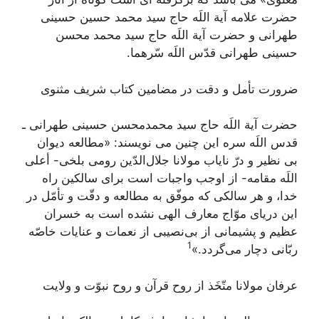
حضرت علامه آیة اللَه حاج سید محمد حسین حسینی
طهرانی و حضرت آیة اللَه حاج سید محمد محسن
حسینی طهرانی قدّس اللَه سّرهما.
ضرورت تأمل و دقت در مضامین کتاب شریف مثنوی
حضرت آیة اللَه حاج سید محمد‌محسن حسینی طهرانی ـ
قدس اللَه سره این چنین می نویسند: «مطالعه ديوان
بى ‌نظير و درّ ناياب مولانا جلال‌الدّين رومى بلخى- أعلى
اللَه مقامه- از اوجب واجبات است براى سالكين راه
خدا، و هر سالكى كه موفّق به مطالعه و دقّت و تأمّل در
اين درياى موّاج معارف الهى نشده است به خسران
عظيم و پشيمانى از بى‌نصيبى از نعمات و عنايات خاصّه
1
ربّانى دچار مى‌گردد.»
عرفان مولانا متّخَذ از روح قرآن و روح نبوّت و ولايت