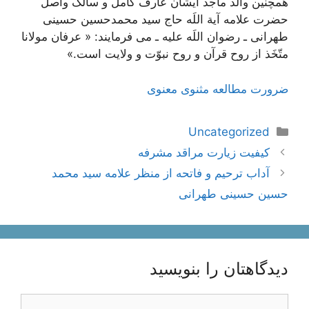
همچنین والد ماجد ایشان عارف کامل و سالک واصل
حضرت علامه آیة اللَه حاج سید محمد‌حسین حسینی
طهرانی ـ رضوان اللَه علیه ـ می فرمایند: « عرفان مولانا
متّخَذ از روح قرآن و روح نبوّت و ولايت است.»
ضرورت مطالعه مثنوی معنوی
دسته‌ها
Uncategorized
ناوبری
کیفیت زیارت مراقد مشرفه
نوشته‌ها
آداب ترحیم و فاتحه از منظر علامه سید محمد
حسین حسینی طهرانی
دیدگاهتان را بنویسید
دیدگاه