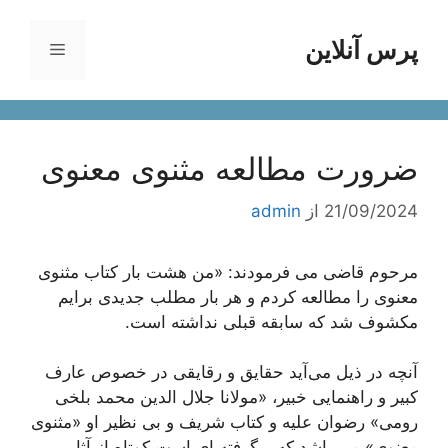
رش
ه
پرس آنلاین
فهرست
حتوا
ضرورت مطالعه مثنوی معنوی
21/09/2024
از
admin
مرحوم قاضى می ‌فرمودند: «من هشت بار كتاب مثنوى
معنوى را مطالعه كردم و هر بار مطلب جديدى برايم
مكشوف شد كه سابقه قبلى نداشته است.
آنچه در ذیل می‌آید حقایق و رقایقی در خصوص عارف
کبیر و راهنمایی خبیر، «مولانا جلال الدین محمد بلخی
رومی» رضوان علیه و کتاب شریف و بی نظیر او «مثنوی
معنوی» می باشد که برگرفته ای است کوتاه از آثار